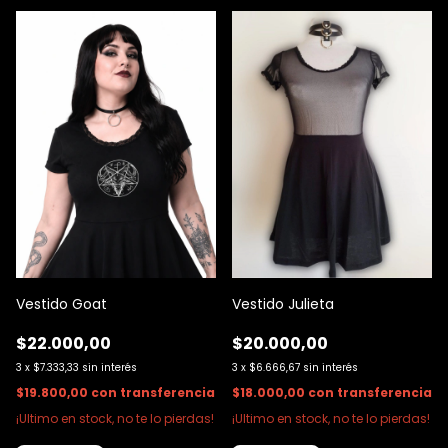
Vestido Goat
Vestido Julieta
$22.000,00
$20.000,00
3
x
$7.333,33
sin interés
3
x
$6.666,67
sin interés
$19.800,00
con
transferencia
$18.000,00
con
transferencia
¡Ultimo en stock, no te lo pierdas!
¡Ultimo en stock, no te lo pierdas!