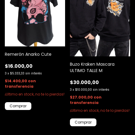
Remerón Anarko Cute
Buzo Kraken Mascara
$16.000,00
ULTIMO TALLE M
3
x
$5.333,33
sin interés
$14.400,00
con
$30.000,00
transferencia
3
x
$10.000,00
sin interés
¡Ultimo en stock, no te lo pierdas!
$27.000,00
con
transferencia
Comprar
¡Ultimo en stock, no te lo pierdas!
Comprar