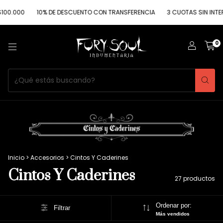
10% DE DESCUENTO CON TRANSFERENCIA
3 CUOTAS SIN INTERES
E
0
Inicio
>
Accesorios
>
Cintos Y Caderines
Cintos Y Caderines
27 productos
Ordenar por:
Filtrar
Más vendidos