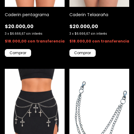
Caderin pentagrama
Caderin Telaaraña
$20.000,00
$20.000,00
3
x
$6.666,67
sin interés
3
x
$6.666,67
sin interés
$18.000,00
con
transferencia
$18.000,00
con
transferencia
Comprar
Comprar