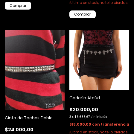
¡Ultimo en stock, no te lo pierdas!
Comprar
Caderín Ataúd
$20.000,00
3
x
$6.666,67
sin interés
Cinto de Tachas Doble
$18.000,00
con
transferencia
$24.000,00
¡Ultimo en stock, no te lo pierdas!