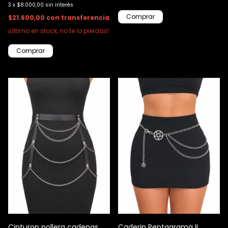
3
x
$8.000,00
sin interés
$21.600,00
con
transferencia
¡Ultimo en stock, no te lo pierdas!
Comprar
Cinturon pollera cadenas
Caderin Pentagrama II