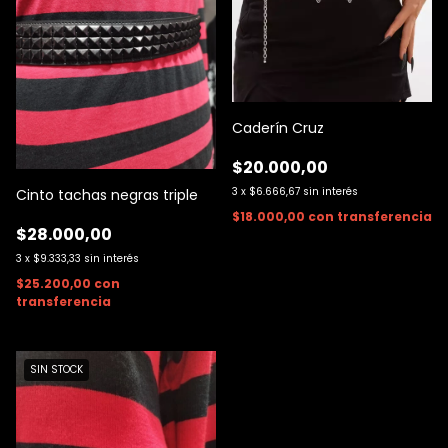
Caderín Cruz
$20.000,00
3
x
$6.666,67
sin interés
Cinto tachas negras triple
$18.000,00
con
transferencia
$28.000,00
3
x
$9.333,33
sin interés
$25.200,00
con
transferencia
SIN STOCK