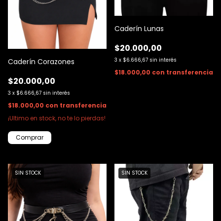
Caderín Lunas
$20.000,00
3
x
$6.666,67
sin interés
Caderín Corazones
$18.000,00
con
transferencia
$20.000,00
3
x
$6.666,67
sin interés
$18.000,00
con
transferencia
¡Ultimo en stock, no te lo pierdas!
SIN STOCK
SIN STOCK