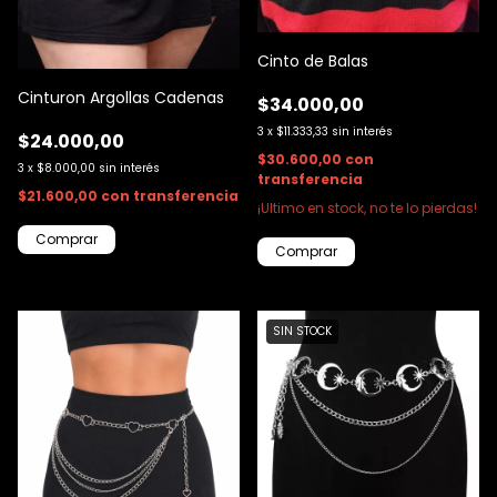
Cinto de Balas
Cinturon Argollas Cadenas
$34.000,00
3
x
$11.333,33
sin interés
$24.000,00
$30.600,00
con
3
x
$8.000,00
sin interés
transferencia
$21.600,00
con
transferencia
¡Ultimo en stock, no te lo pierdas!
Comprar
SIN STOCK