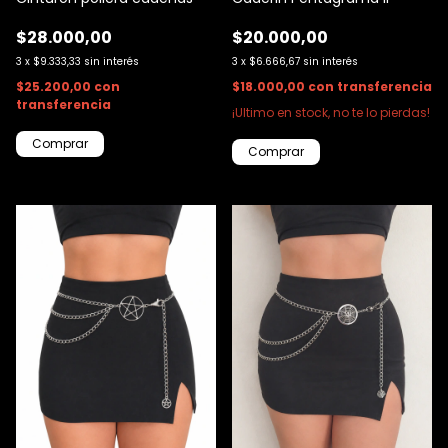
$28.000,00
$20.000,00
3
x
$9.333,33
sin interés
3
x
$6.666,67
sin interés
$25.200,00
con
$18.000,00
con
transferencia
transferencia
¡Ultimo en stock, no te lo pierdas!
Comprar