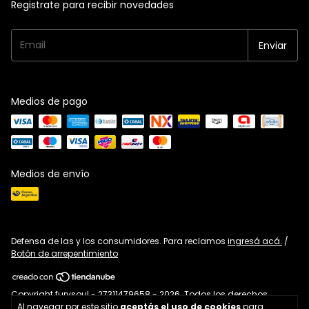
Registrate para recibir novedades
Medios de pago
Medios de envío
Defensa de las y los consumidores. Para reclamos
ingresá acá.
/
Botón de arrepentimiento
Copyright furysoul - 27311479658 - 2026. Todos los derechos
Al navegar por este sitio
aceptás el uso de cookies
para
reservados.