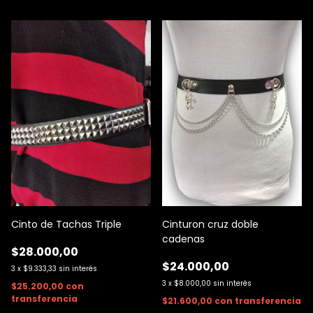
Cinto de Tachas Triple
Cinturon cruz doble
cadenas
$28.000,00
$24.000,00
3
x
$9.333,33
sin interés
3
x
$8.000,00
sin interés
$25.200,00
con
transferencia
$21.600,00
con
transferencia