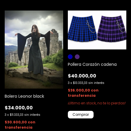
Pollera Corazón cadena
$40.000,00
3
x
$13.333,33
sin interés
$36.000,00
con
transferencia
Bolero Leonor black
¡Ultimo en stock, no te lo pierdas!
$34.000,00
Comprar
3
x
$11.333,33
sin interés
$30.600,00
con
transferencia