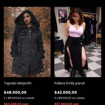
Tapado Marjorith
Pollera Emily panal
$48.000,00
$42.000,00
3
x
$16.000,00
sin interés
3
x
$14.000,00
sin interés
$43.200,00
con
$37.800,00
con