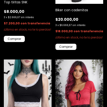
Top tiritas SNK
Biker con cadenitas
$8.000,00
3
x
$2.666,67
sin interés
$20.000,00
$7.200,00
con
transferencia
3
x
$6.666,67
sin interés
¡Ultimo en stock, no te lo pierdas!
$18.000,00
con
transferencia
¡Ultimo en stock, no te lo pierdas!
Comprar
Comprar