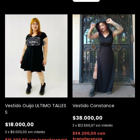
Vestido Ouija ULTIMO TALLES
Vestido Constance
S
$38.000,00
$18.000,00
3
x
$12.666,67
sin interés
3
x
$6.000,00
sin interés
$34.200,00
con
transferencia
$16.200,00
con
transferencia