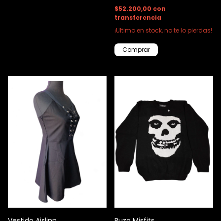
$52.200,00
con
transferencia
¡Ultimo en stock, no te lo pierdas!
Comprar
Vestido Aislinn
Buzo Misfits