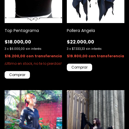
Top Pentagrama
Pollera Angela
$18.000,00
$22.000,00
3
x
$6.000,00
sin interés
3
x
$7.333,33
sin interés
$16.200,00
con
transferencia
$19.800,00
con
transferencia
¡Ultimo en stock, no te lo pierdas!
Comprar
Comprar