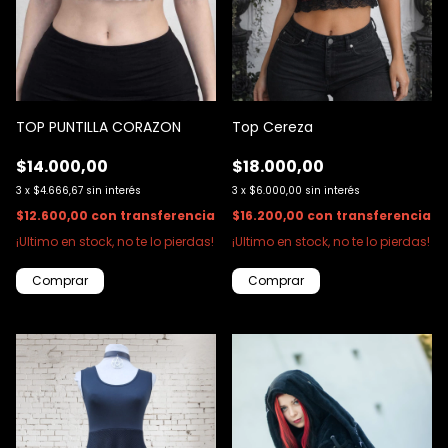
TOP PUNTILLA CORAZON
Top Cereza
$14.000,00
$18.000,00
3
x
$4.666,67
sin interés
3
x
$6.000,00
sin interés
$12.600,00
con
transferencia
$16.200,00
con
transferencia
¡Ultimo en stock, no te lo pierdas!
¡Ultimo en stock, no te lo pierdas!
Comprar
Comprar