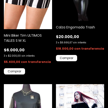
Calza Engomada Trash
Mini Biker Tim ULTIMOS
$20.000,00
TALLES S M XL
3
x
$6.666,67
sin interés
$18.000,00
con
transferencia
$6.000,00
3
x
$2.000,00
sin interés
Comprar
$5.400,00
con
transferencia
Comprar