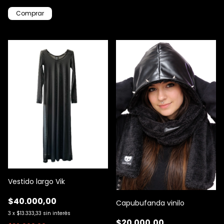
Comprar
Vestido largo Vik
$40.000,00
Capubufanda vinilo
3
x
$13.333,33
sin interés
$20.000,00