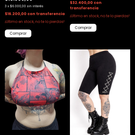
$32.400,00
con
3
x
$6.000,00
sin interés
transferencia
$16.200,00
con
transferencia
¡Ultimo en stock, no te lo pierdas!
¡Ultimo en stock, no te lo pierdas!
Comprar
Comprar