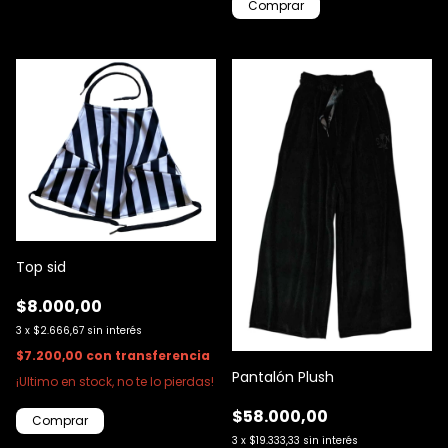
Comprar
Top sid
$8.000,00
3
x
$2.666,67
sin interés
$7.200,00
con
transferencia
Pantalón Plush
¡Ultimo en stock, no te lo pierdas!
$58.000,00
Comprar
3
x
$19.333,33
sin interés