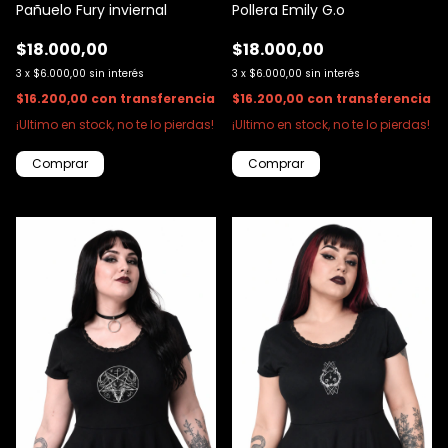
Pollera Emily G.o
Pañuelo Fury inviernal
$18.000,00
$18.000,00
3
x
$6.000,00
sin interés
3
x
$6.000,00
sin interés
$16.200,00
con
transferencia
$16.200,00
con
transferencia
¡Ultimo en stock, no te lo pierdas!
¡Ultimo en stock, no te lo pierdas!
Comprar