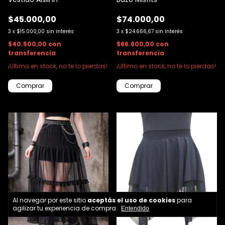
$45.000,00
$74.000,00
3
x
$15.000,00
sin interés
3
x
$24.666,67
sin interés
$40.500,00
con
$66.600,00
con
transferencia
transferencia
¡Ultimo en stock, no te lo pierdas!
¡Ultimo en stock, no te lo pierdas!
Comprar
Comprar
Al navegar por este sitio
aceptás el uso de cookies
para
agilizar tu experiencia de compra.
Entendido