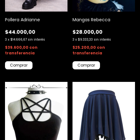
Pollera Adrianne
Mangas Rebecca
$44.000,00
$28.000,00
3
x
$14.666,67
sin interés
3
x
$9.333,33
sin interés
$39.600,00
con
$25.200,00
con
transferencia
transferencia
Comprar
Comprar