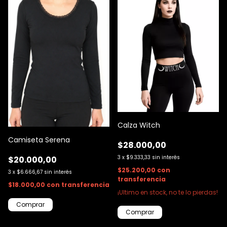
Calza Witch
Camiseta Serena
$28.000,00
3
x
$9.333,33
sin interés
$20.000,00
$25.200,00
con
3
x
$6.666,67
sin interés
transferencia
$18.000,00
con
transferencia
¡Ultimo en stock, no te lo pierdas!
Comprar
Comprar