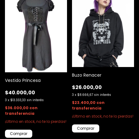
Buzo Renacer
Vestido Princesa
$26.000,00
$40.000,00
3
x
$8.666,67
sin interés
3
x
$13.333,33
sin interés
$23.400,00
con
$36.000,00
con
transferencia
transferencia
¡Ultimo en stock, no te lo pierdas!
¡Ultimo en stock, no te lo pierdas!
Comprar
Comprar