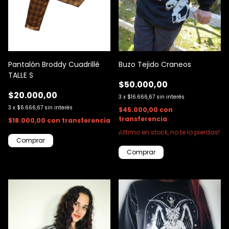
Pantalón Broddy Cuadrillé
Buzo Tejido Craneos
TALLE S
$50.000,00
$20.000,00
3
x
$16.666,67
sin interés
3
x
$6.666,67
sin interés
$45.000,00
con
transferencia
$18.000,00
con
transferencia
¡Ultimo en stock, no te lo pierdas!
Comprar
Comprar