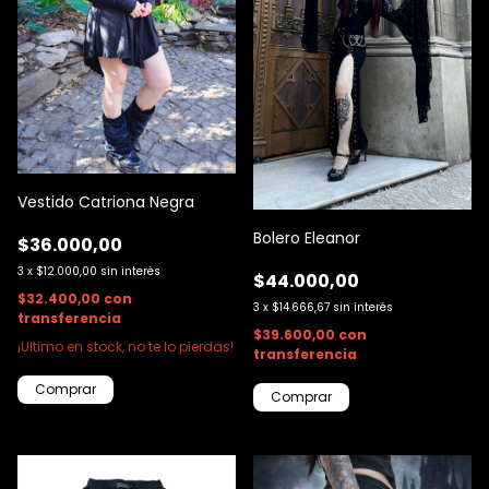
Vestido Catriona Negra
Bolero Eleanor
$36.000,00
3
x
$12.000,00
sin interés
$44.000,00
$32.400,00
con
3
x
$14.666,67
sin interés
transferencia
$39.600,00
con
¡Ultimo en stock, no te lo pierdas!
transferencia
Comprar
Comprar