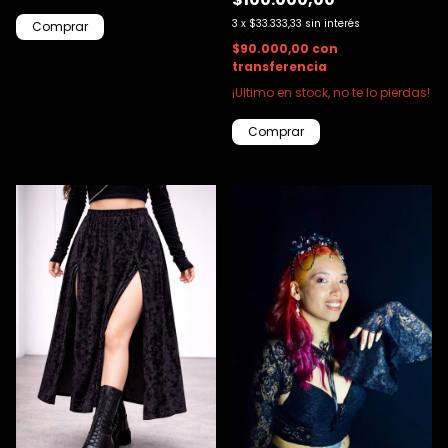
3
x
$33.333,33
sin interés
$90.000,00
con
transferencia
¡Ultimo en stock, no te lo pierdas!
Comprar