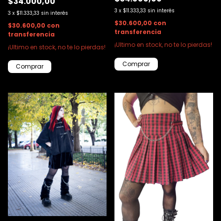
$34.000,00
3
x
$11.333,33
sin interés
3
x
$11.333,33
sin interés
$30.600,00
con
$30.600,00
con
transferencia
transferencia
¡Ultimo en stock, no te lo pierdas!
¡Ultimo en stock, no te lo pierdas!
Comprar
Comprar