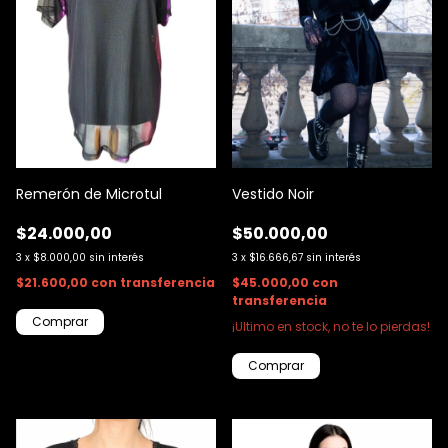
Remerón de Microtul
Vestido Noir
$24.000,00
$50.000,00
3
x
$8.000,00
sin interés
3
x
$16.666,67
sin interés
$21.600,00
con
transferencia
$45.000,00
con
transferencia
Comprar
¡Ultimo en stock, no te lo pierdas!
Comprar