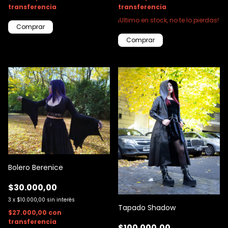
transferencia
transferencia
¡Ultimo en stock, no te lo pierdas!
Comprar
Comprar
Bolero Berenice
$30.000,00
3
x
$10.000,00
sin interés
Tapado Shadow
$27.000,00
con
transferencia
$100.000,00