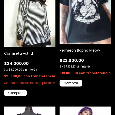
Remerón Bapho Meow
Camiseta Astrid
$22.000,00
$24.000,00
3
x
$7.333,33
sin interés
3
x
$8.000,00
sin interés
$19.800,00
con
transferencia
$21.600,00
con
transferencia
¡Ultimo en stock, no te lo pierdas!
Comprar
Comprar