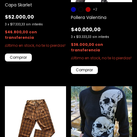
Capa Skarlet
+2
$52.000,00
Pollera Valentina
3
x
$17.333,33
sin interés
$40.000,00
$46.800,00
con
3
x
$13.333,33
sin interés
transferencia
$36.000,00
con
¡Ultimo en stock, no te lo pierdas!
transferencia
¡Ultimo en stock, no te lo pierdas!
Comprar