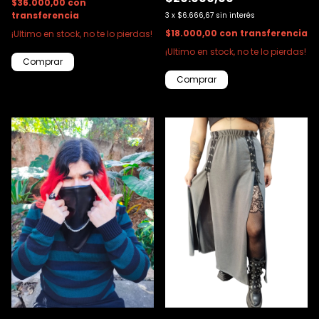
$36.000,00
con
transferencia
3
x
$6.666,67
sin interés
$18.000,00
con
transferencia
¡Ultimo en stock, no te lo pierdas!
¡Ultimo en stock, no te lo pierdas!
Comprar