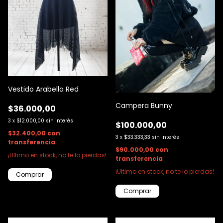
Vestido Arabella Red
Campera Bunny
$36.000,00
3
x
$12.000,00
sin interés
$100.000,00
$32.400,00
con
3
x
$33.333,33
sin interés
transferencia
$90.000,00
con
¡Ultimo en stock, no te lo pierdas!
transferencia
¡Ultimo en stock, no te lo pierdas!
Comprar
Comprar