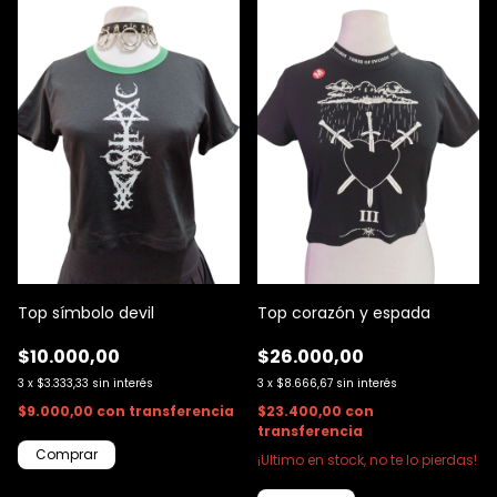
Top símbolo devil
Top corazón y espada
$10.000,00
$26.000,00
3
x
$3.333,33
sin interés
3
x
$8.666,67
sin interés
$9.000,00
con
transferencia
$23.400,00
con
transferencia
¡Ultimo en stock, no te lo pierdas!