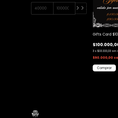
Gifts Card $1
$100.000,0
3
x
$33.333,33
sin 
$90.000,00
c