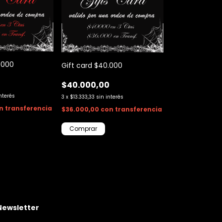
0000
Gift card $40.000
$40.000,00
interés
3
x
$13.333,33
sin interés
n
transferencia
$36.000,00
con
transferencia
Newsletter