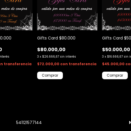
Gifts Card $5
00.000
Gifts Card $80.000
$50.000,00
0
$80.000,00
3
x
$16.666,67
sin 
interés
3
x
$26.666,67
sin interés
$45.000,00
co
on
transferencia
$72.000,00
con
transferencia
541121577144