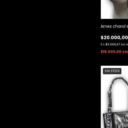
Arnes charol e
$20.000,0
3
x
$6.666,67
sin 
$18.000,00
co
SIN STOCK