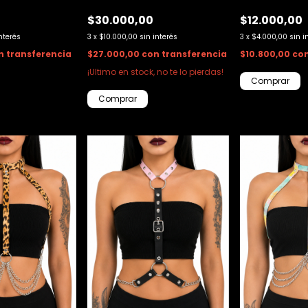
0
$30.000,00
$12.000,00
interés
3
x
$10.000,00
sin interés
3
x
$4.000,00
sin i
n
transferencia
$27.000,00
con
transferencia
$10.800,00
co
¡Ultimo en stock, no te lo pierdas!
Comprar