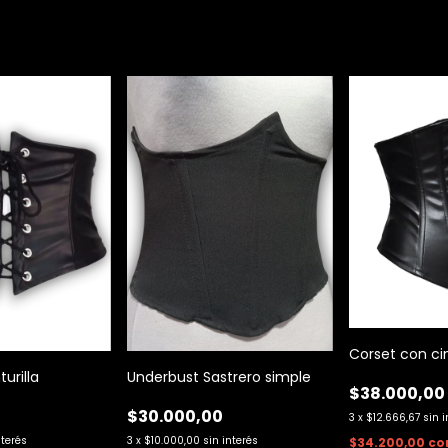
Corset con ci
urilla
Underbust Sastrero simple
$38.000,00
0
$30.000,00
3
x
$12.666,67
sin 
nterés
3
x
$10.000,00
sin interés
$34.200,00
co