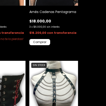
Arnés Cadenas Pentagrama
$18.000,00
nterés
3
x
$6.000,00
sin interés
n
transferencia
$16.200,00
con
transferencia
 no te lo pierdas!
SIN STOCK