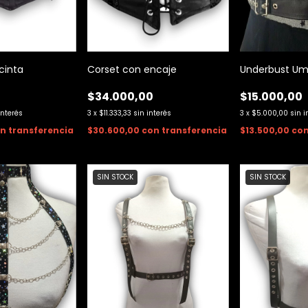
cinta
Corset con encaje
Underbust Um
0
$34.000,00
$15.000,00
interés
3
x
$11.333,33
sin interés
3
x
$5.000,00
sin i
on
transferencia
$30.600,00
con
transferencia
$13.500,00
co
SIN STOCK
SIN STOCK