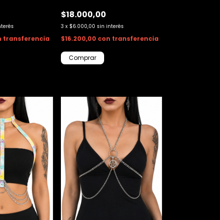
$18.000,00
nterés
3
x
$6.000,00
sin interés
n
transferencia
$16.200,00
con
transferencia