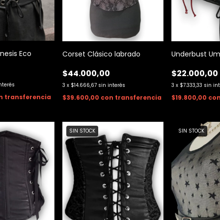
nesis Eco
Corset Clásico labrado
Underbust Um
0
$44.000,00
$22.000,00
interés
3
x
$14.666,67
sin interés
3
x
$7.333,33
sin in
n
transferencia
$39.600,00
con
transferencia
$19.800,00
co
SIN STOCK
SIN STOCK