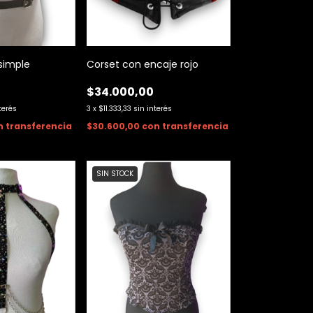
 simple
Corset con encaje rojo
$34.000,00
terés
3
x
$11.333,33
sin interés
n
transferencia
$30.600,00
con
transferencia
SIN STOCK