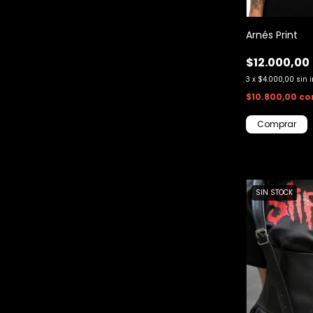
Arnés Print
$12.000,00
3
x
$4.000,00
sin 
$10.800,00
co
SIN STOCK