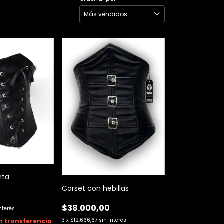
nta
Corset con hebillas
$38.000,00
interés
3
x
$12.666,67
sin interés
n
transferencia