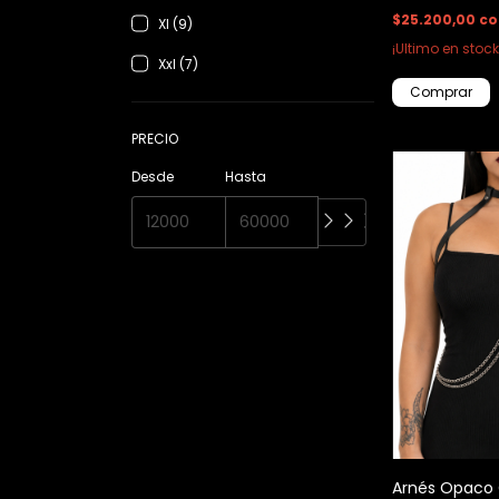
$25.200,00
co
Xl (9)
¡Ultimo en stock
Xxl (7)
Comprar
PRECIO
Desde
Hasta
Arnés Opaco 