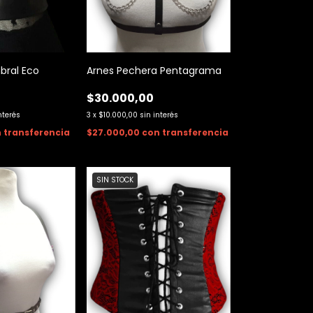
bral Eco
Arnes Pechera Pentagrama
$30.000,00
nterés
3
x
$10.000,00
sin interés
n
transferencia
$27.000,00
con
transferencia
SIN STOCK