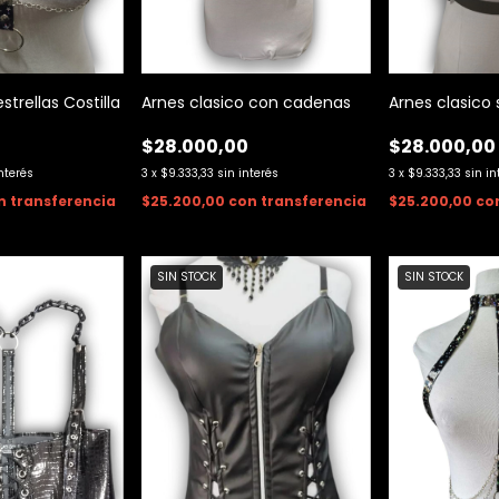
strellas Costilla
Arnes clasico con cadenas
Arnes clasico
0
$28.000,00
$28.000,00
interés
3
x
$9.333,33
sin interés
3
x
$9.333,33
sin in
n
transferencia
$25.200,00
con
transferencia
$25.200,00
co
SIN STOCK
SIN STOCK