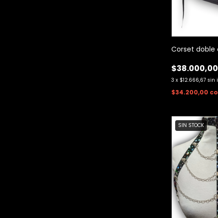
Corset doble 
$38.000,0
3
x
$12.666,67
sin 
$34.200,00
c
SIN STOCK