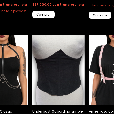
n
transferencia
$27.000,00
con
transferencia
¡Ultimo en stock,
, no te lo pierdas!
Comprar
Comprar
Classic
Underbust Gabardina simple
Arnes rosa con