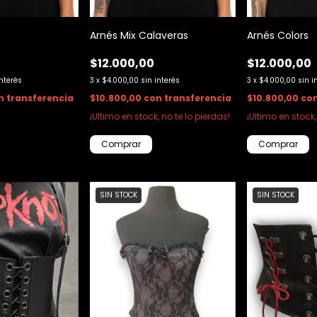
Arnés Mix Calaveras
Arnés Colors
$12.000,00
$12.000,00
interés
3
x
$4.000,00
sin interés
3
x
$4.000,00
sin i
n
transferencia
$10.800,00
con
transferencia
$10.800,00
co
¡Ultimo en stock, no te lo pierdas!
¡Ultimo en stock,
SIN STOCK
SIN STOCK