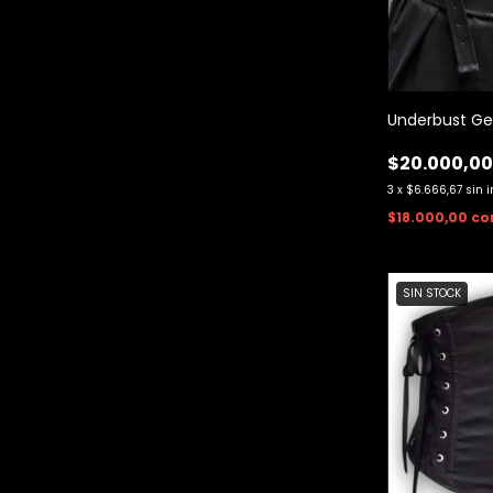
Underbust Ge
$20.000,0
3
x
$6.666,67
sin 
$18.000,00
co
SIN STOCK