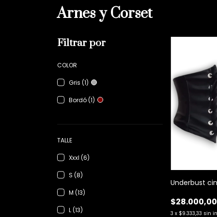
Arnes y Corset
Filtrar por
COLOR
Gris (1)
Bordó (1)
TALLE
Xxxl (6)
S (8)
Underbust cint
M (13)
$28.000,0
L (13)
3
x
$9.333,33
sin i