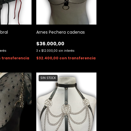
bral
Arnes Pechera cadenas
$36.000,00
terés
3
x
$12.000,00
sin interés
n
transferencia
$32.400,00
con
transferencia
SIN STOCK