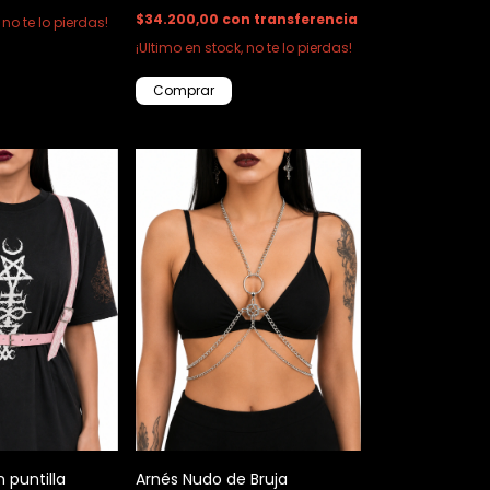
$34.200,00
con
transferencia
 no te lo pierdas!
¡Ultimo en stock, no te lo pierdas!
Comprar
 puntilla
Arnés Nudo de Bruja