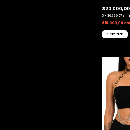
$20.000,0
3
x
$6.666,67
sin 
$18.000,00
co