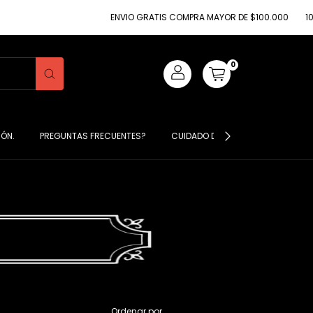
ENVIO GRATIS COMPRA MAYOR DE $100.000
10% DE DESCUENTO
0
IÓN.
PREGUNTAS FRECUENTES?
CUIDADO DE MIS PRENDAS ?
S
Ordenar por