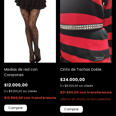
Medias de red con
Cinto de Tachas Doble
Corazones
$24.000,00
$12.000,00
3
x
$8.000,00
sin interés
3
x
$4.000,00
sin interés
$21.600,00
con
transferencia
$10.800,00
con
transferencia
¡Ultimo en stock, no te lo pierdas!
Comprar