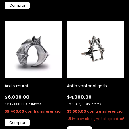
Anillo murci
Anillo ventanal goth
$6.000,00
$4.000,00
3
x
$2.000,00
sin interés
3
x
$1.333,33
sin interés
$5.400,00
con
transferencia
$3.600,00
con
transferencia
¡Ultimo en stock, no te lo pierdas!