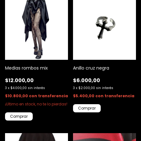
Medias rombos mix
Anillo cruz negra
$12.000,00
$6.000,00
3
x
$4.000,00
sin interés
3
x
$2.000,00
sin interés
$10.800,00
con
transferencia
$5.400,00
con
transferencia
¡Ultimo en stock, no te lo pierdas!