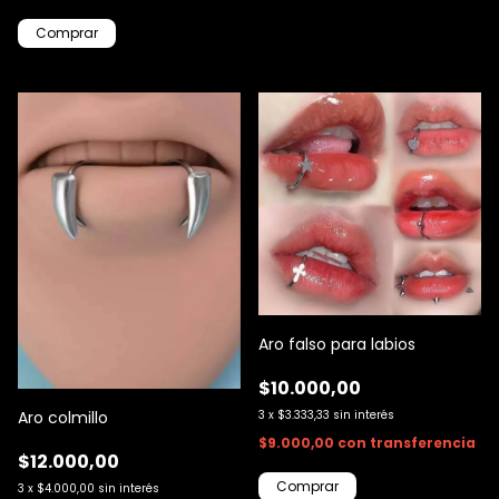
Aro falso para labios
$10.000,00
3
x
$3.333,33
sin interés
Aro colmillo
$9.000,00
con
transferencia
$12.000,00
3
x
$4.000,00
sin interés