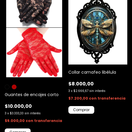
Collar camafeo libélula
$8.000,00
3
x
$2.666,67
sin interés
Guantes de encajes corto
$7.200,00
con
transferencia
$10.000,00
3
x
$3.333,33
sin interés
$9.000,00
con
transferencia