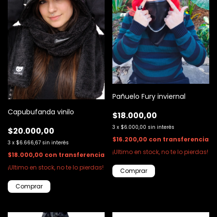
Pañuelo Fury inviernal
Capubufanda vinilo
$18.000,00
3
x
$6.000,00
sin interés
$20.000,00
$16.200,00
con
transferencia
3
x
$6.666,67
sin interés
¡Ultimo en stock, no te lo pierdas!
$18.000,00
con
transferencia
¡Ultimo en stock, no te lo pierdas!