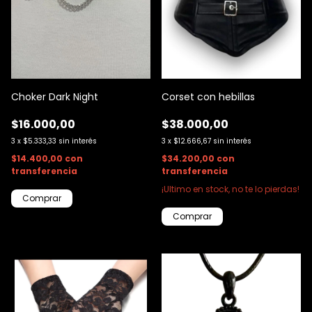
Choker Dark Night
Corset con hebillas
$16.000,00
$38.000,00
3
x
$5.333,33
sin interés
3
x
$12.666,67
sin interés
$14.400,00
con
$34.200,00
con
transferencia
transferencia
¡Ultimo en stock, no te lo pierdas!
Comprar