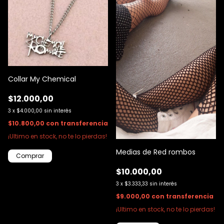
Collar My Chemical
$12.000,00
3
x
$4.000,00
sin interés
$10.800,00
con
transferencia
¡Ultimo en stock, no te lo pierdas!
Medias de Red rombos
$10.000,00
3
x
$3.333,33
sin interés
$9.000,00
con
transferencia
¡Ultimo en stock, no te lo pierdas!