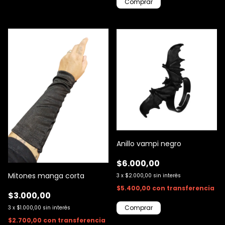
Anillo vampi negro
$6.000,00
Mitones manga corta
3
x
$2.000,00
sin interés
$5.400,00
con
transferencia
$3.000,00
3
x
$1.000,00
sin interés
$2.700,00
con
transferencia