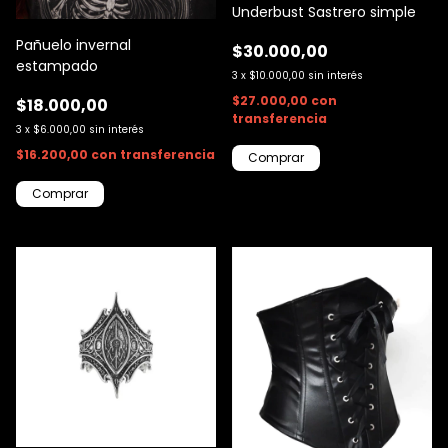
Underbust Sastrero simple
Pañuelo invernal
$30.000,00
estampado
3
x
$10.000,00
sin interés
$27.000,00
con
$18.000,00
transferencia
3
x
$6.000,00
sin interés
$16.200,00
con
transferencia
Comprar
Comprar