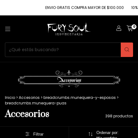
ENVIO GRATIS COMPRA MAYOR DE $100.000
10% DE DESCUE
0
Inicio
>
Accesorios
>
breadcrumbs.munequera-y-esposas
>
breadcrumbs.munequera-puas
Accesorios
398 productos
Ordenar por:
Filtrar
Más vendidos