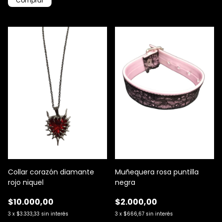
Comprar
Collar corazón diamante
Muñequera rosa puntilla
rojo niquel
negra
$10.000,00
$2.000,00
3
x
$3.333,33
sin interés
3
x
$666,67
sin interés