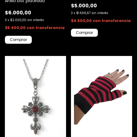
Anillo bat plateado
$5.000,00
$6.000,00
3
x
$1.666,67
sin interés
3
x
$2.000,00
sin interés
$4.500,00
con
transferencia
$5.400,00
con
transferencia