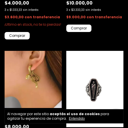
$4.000,00
$10.000,00
3
x
$1.333,33
sin interés
3
x
$3.333,33
sin interés
$3.600,00
con
transferencia
$9.000,00
con
transferencia
¡Ultimo en stock, no te lo pierdas!
Al navegar por este sitio
aceptás el uso de cookies
para
Aro solitario serpiente
agilizar tu experiencia de compra.
Entendido
$8.000,00