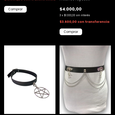
$4.000,00
3
x
$1.333,33
sin interés
$3.600,00
con
transferencia