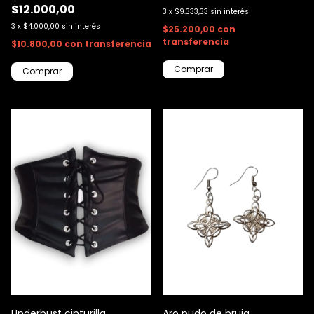
$12.000,00
3
x
$9.333,33
sin interés
3
x
$4.000,00
sin interés
$25.200,00
con
transferencia
$10.800,00
con
transferencia
Comprar
Underbust cinturilla
Aro nudo de bruja