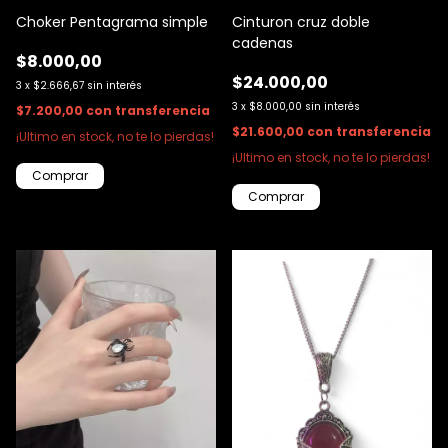
Choker Pentagrama simple
Cinturon cruz doble
cadenas
$8.000,00
$24.000,00
3
x
$2.666,67
sin interés
3
x
$8.000,00
sin interés
$7.200,00
con
transferencia
$21.600,00
con
transferencia
¡Ultimo en stock, no te lo pierdas!
¡Ultimo en stock, no te lo pierdas!