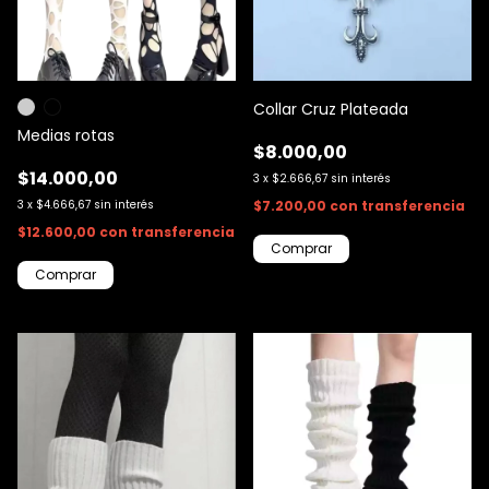
Collar Cruz Plateada
Medias rotas
$8.000,00
$14.000,00
3
x
$2.666,67
sin interés
3
x
$4.666,67
sin interés
$7.200,00
con
transferencia
$12.600,00
con
transferencia
Comprar