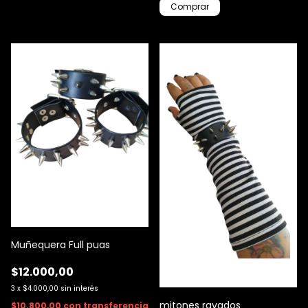
Comprar
Muñequera Full puas
$12.000,00
3
x
$4.000,00
sin interés
mitones rayados
$10.800,00
con
transferencia