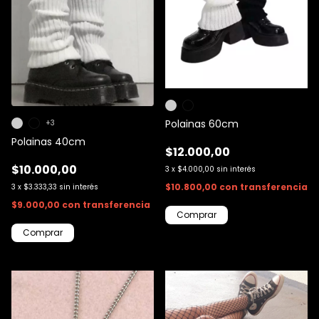
Polainas 60cm
+3
Polainas 40cm
$12.000,00
$10.000,00
3
x
$4.000,00
sin interés
$10.800,00
con
transferencia
3
x
$3.333,33
sin interés
$9.000,00
con
transferencia
Comprar
Comprar