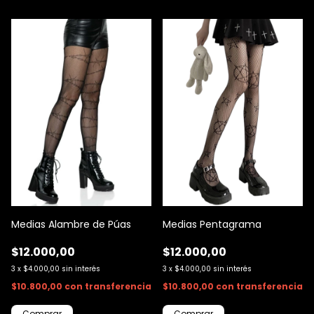
Medias Pentagrama
Medias Alambre de Púas
$12.000,00
$12.000,00
3
x
$4.000,00
sin interés
3
x
$4.000,00
sin interés
$10.800,00
con
transferencia
$10.800,00
con
transferencia
Comprar