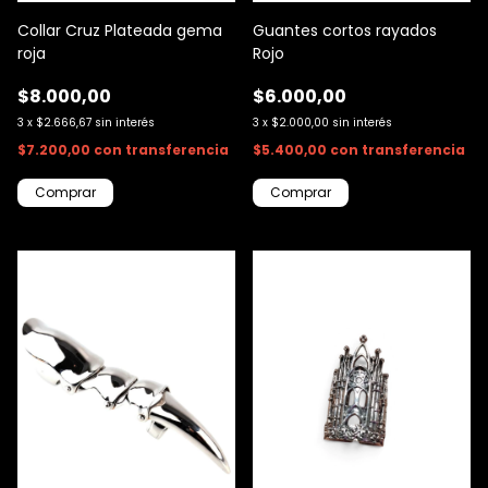
Collar Cruz Plateada gema
Guantes cortos rayados
roja
Rojo
$8.000,00
$6.000,00
3
x
$2.666,67
sin interés
3
x
$2.000,00
sin interés
$7.200,00
con
transferencia
$5.400,00
con
transferencia