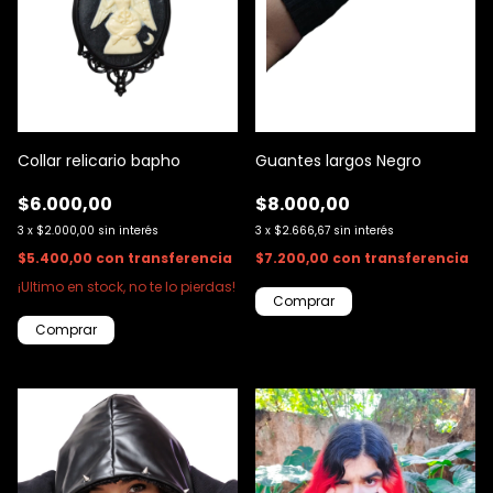
Collar relicario bapho
Guantes largos Negro
$6.000,00
$8.000,00
3
x
$2.000,00
sin interés
3
x
$2.666,67
sin interés
$5.400,00
con
transferencia
$7.200,00
con
transferencia
¡Ultimo en stock, no te lo pierdas!