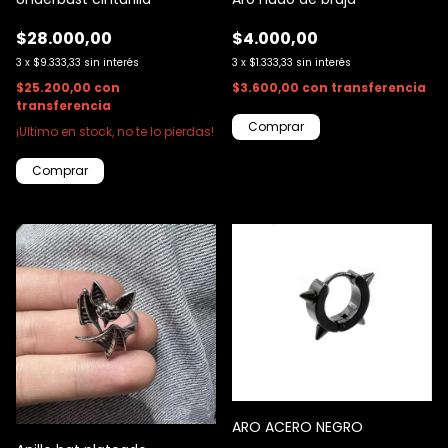
$28.000,00
$4.000,00
3
x
$9.333,33
sin interés
3
x
$1.333,33
sin interés
$25.200,00
con
$3.600,00
con
transferencia
transferencia
¡Ultimo en stock, no te lo pierdas!
Comprar
ARO ACERO NEGRO