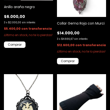
Anillo araña negro
$6.000,00
3
x
$2.000,00
sin interés
Collar Gema Roja con Murci
$5.400,00
con
transferencia
$14.000,00
¡Ultimo en stock, no te lo pierdas!
3
x
$4.666,67
sin interés
$12.600,00
con
transferencia
¡Ultimo en stock, no te lo pierdas!