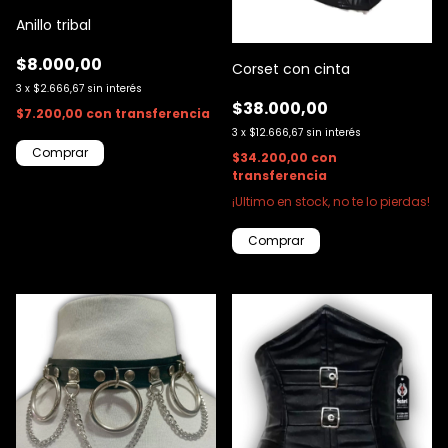
Anillo tribal
$8.000,00
Corset con cinta
3
x
$2.666,67
sin interés
$38.000,00
$7.200,00
con
transferencia
3
x
$12.666,67
sin interés
$34.200,00
con
transferencia
¡Ultimo en stock, no te lo pierdas!
Comprar