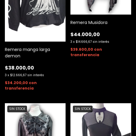
Remera Musidora
$44.000,00
3
x
$14.666,67
sin interés
Remera manga larga
$39.600,00
con
transferencia
demon
$38.000,00
3
x
$12.666,67
sin interés
$34.200,00
con
transferencia
SIN STOCK
SIN STOCK