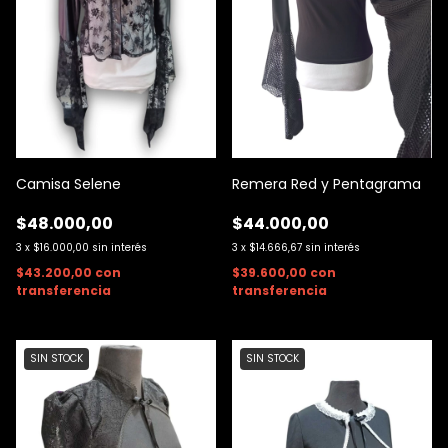
Camisa Selene
Remera Red y Pentagrama
$48.000,00
$44.000,00
3
x
$16.000,00
sin interés
3
x
$14.666,67
sin interés
$43.200,00
con
$39.600,00
con
transferencia
transferencia
SIN STOCK
SIN STOCK