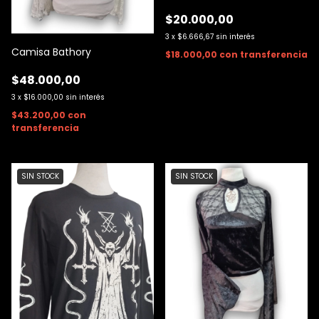
$20.000,00
3
x
$6.666,67
sin interés
Camisa Bathory
$18.000,00
con
transferencia
$48.000,00
3
x
$16.000,00
sin interés
$43.200,00
con
transferencia
SIN STOCK
SIN STOCK