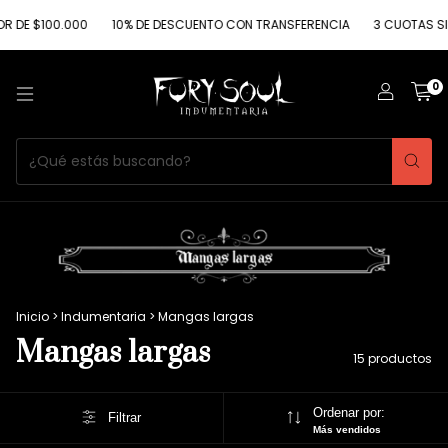
100.000
10% DE DESCUENTO CON TRANSFERENCIA
3 CUOTAS SIN INTER
0
Inicio
>
Indumentaria
>
Mangas largas
Mangas largas
15 productos
Ordenar por:
Filtrar
Más vendidos