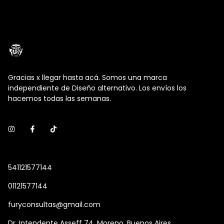
Gracias x llegar hasta acá. Somos una marca
independiente de Diseño alternativo. Los envíos los
hacemos todas las semanas.
541121577144
01121577144
furyconsultas@gmail.com
Dr. Intendente Asseff 74, Moreno. Buenos Aires.