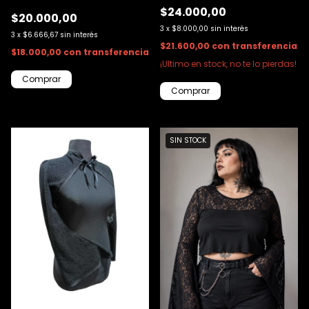
$24.000,00
$20.000,00
3
x
$8.000,00
sin interés
3
x
$6.666,67
sin interés
$21.600,00
con
transferencia
$18.000,00
con
transferencia
¡Ultimo en stock, no te lo pierdas!
Comprar
Comprar
SIN STOCK