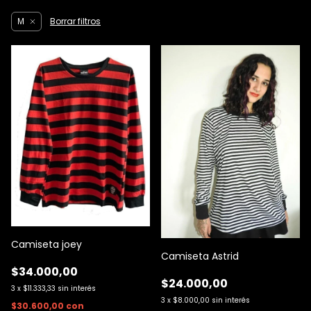
Borrar filtros
M
Camiseta joey
Camiseta Astrid
$34.000,00
$24.000,00
3
x
$11.333,33
sin interés
3
x
$8.000,00
sin interés
$30.600,00
con