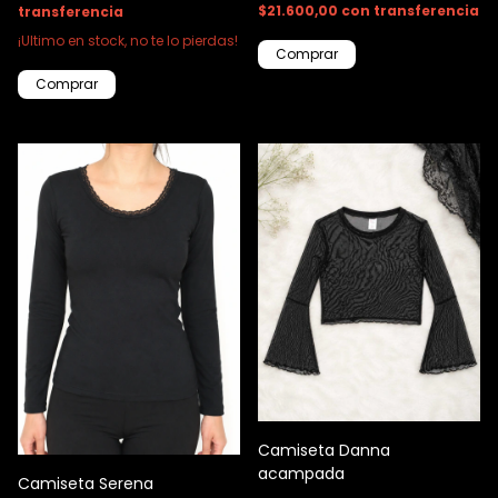
$21.600,00
con
transferencia
transferencia
¡Ultimo en stock, no te lo pierdas!
Comprar
Comprar
Camiseta Danna
acampada
Camiseta Serena