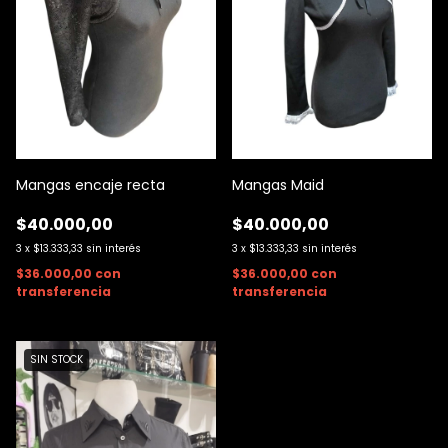
Mangas encaje recta
Mangas Maid
$40.000,00
$40.000,00
3
x
$13.333,33
sin interés
3
x
$13.333,33
sin interés
$36.000,00
con
$36.000,00
con
transferencia
transferencia
SIN STOCK