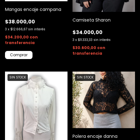
Mangas encaje campana
Camiseta Sharon
$38.000,00
3
x
$12.666,67
sin interés
$34.000,00
$34.200,00
con
3
x
$11.333,33
sin interés
transferencia
$30.600,00
con
transferencia
Comprar
SIN STOCK
SIN STOCK
Polera encaje danna