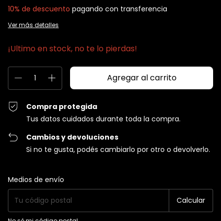
10% de descuento
pagando con transferencia
Ver más detalles
¡Ultimo en stock, no te lo pierdas!
Compra protegida
Tus datos cuidados durante toda la compra.
Cambios y devoluciones
Si no te gusta, podés cambiarlo por otro o devolverlo.
Entregas para el CP:
Cambiar CP
Medios de envío
Calcular
No sé mi código postal