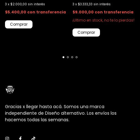
3
x
$2.000,00
sin interés
3
x
$3.333,33
sin interés
$5.400,00
con
transferencia
$9.000,00
con
transferencia
¡Ultimo en stock, no te lo pierdas!
Gracias x llegar hasta acá. Somos una marca
independiente de Diseño alternativo. Los envíos los
hacemos todas las semanas.