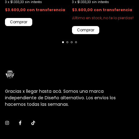
3
x
$1.333,33
sin interés
3
x
$1.333,33
sin interés
$3.600,00
con
transferencia
$3.600,00
con
transferencia
¡Ultimo en stock, no te lo pierdas!
Gracias x llegar hasta acá. Somos una marca
independiente de Diseño alternativo. Los envíos los
hacemos todas las semanas.