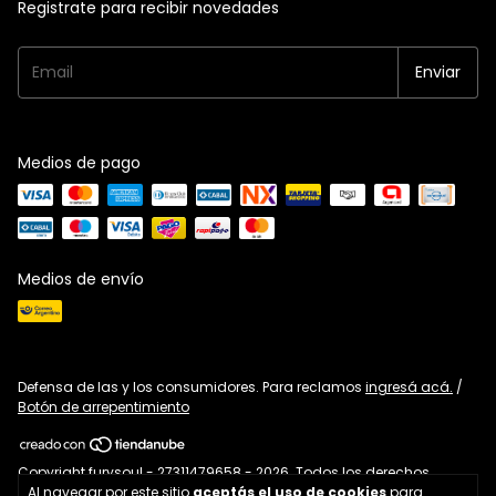
Registrate para recibir novedades
Medios de pago
Medios de envío
Defensa de las y los consumidores. Para reclamos
ingresá acá.
/
Botón de arrepentimiento
Copyright furysoul - 27311479658 - 2026. Todos los derechos
reservados.
Al navegar por este sitio
aceptás el uso de cookies
para