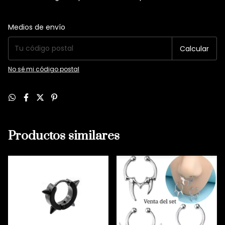
Entregas para el CP:
Cambiar CP
Medios de envío
Calcular
No sé mi código postal
Productos similares