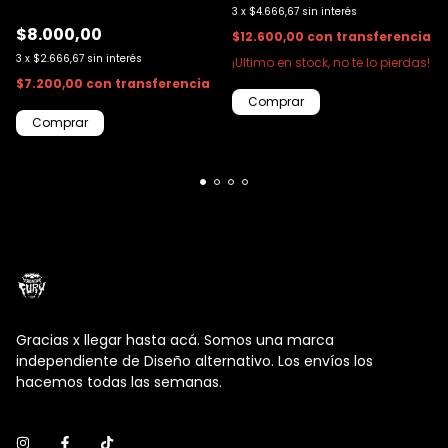
3
x
$4.666,67
sin interés
$8.000,00
$12.600,00
con
transferencia
3
x
$2.666,67
sin interés
¡Ultimo en stock, no te lo pierdas!
$7.200,00
con
transferencia
Gracias x llegar hasta acá. Somos una marca
independiente de Diseño alternativo. Los envíos los
hacemos todas las semanas.