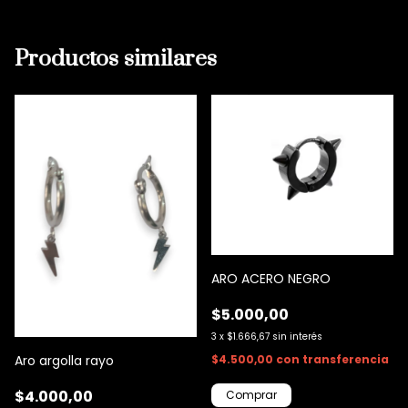
Productos similares
ARO ACERO NEGRO
$5.000,00
3
x
$1.666,67
sin interés
Aro argolla rayo
$4.500,00
con
transferencia
$4.000,00