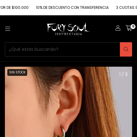
 $100.000
10% DE DESCUENTO CON TRANSFERENCIA
3 CUOTAS SIN INT
0
SIN STOCK
1
/
3