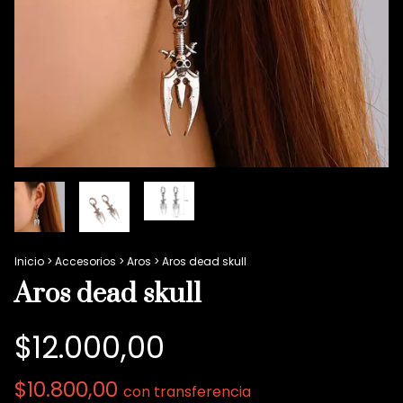
Inicio
>
Accesorios
>
Aros
>
Aros dead skull
Aros dead skull
$12.000,00
$10.800,00
con
transferencia