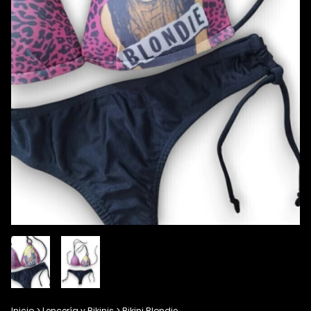
Inicio
>
Lencería y Bikinis
>
Bikini Blondie