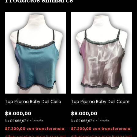
Productos similares
Top Pijama Baby Doll Cielo
Top Pijama Baby Doll Cobre
$8.000,00
$8.000,00
3
x
$2.666,67
sin interés
3
x
$2.666,67
sin interés
$7.200,00
con
transferencia
$7.200,00
con
transferencia
¡Ultimo en stock, no te lo pierdas!
¡Ultimo en stock, no te lo pierdas!