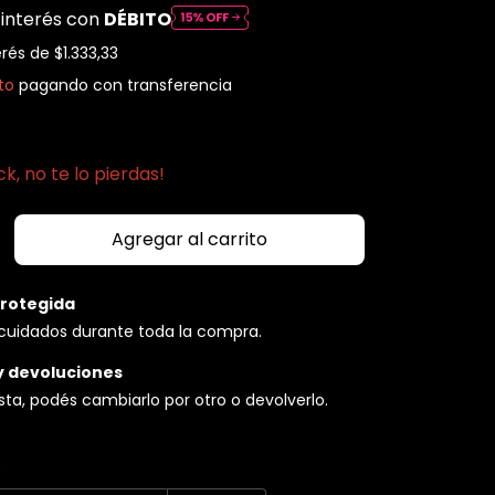
 interés con
DÉBITO
erés de
$1.333,33
to
pagando con transferencia
k, no te lo pierdas!
rotegida
cuidados durante toda la compra.
y devoluciones
usta, podés cambiarlo por otro o devolverlo.
P:
Cambiar CP
o