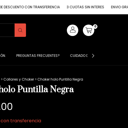
UENTO CON TRANSFERENCIA
3 CUOTAS SIN INTERES
ENVIO GRATIS CO
0
IÓN.
PREGUNTAS FRECUENTES?
CUIDADO DE MIS PRENDAS ?
S
>
Collares y Choker
>
Choker holo Puntilla Negra
holo Puntilla Negra
,00
0
con
transferencia