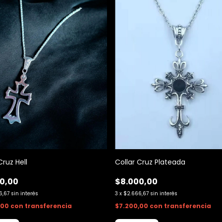
Cruz Hell
Collar Cruz Plateada
0,00
$8.000,00
6,67
sin interés
3
x
$2.666,67
sin interés
,00
con
transferencia
$7.200,00
con
transferencia