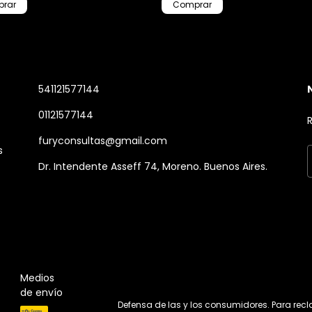
541121577144
01121577144
R
furyconsultas@gmail.com
s
Dr. Intendente Asseff 74, Moreno. Buenos Aires.
Medios
de envío
Defensa de las y los consumidores. Para rec