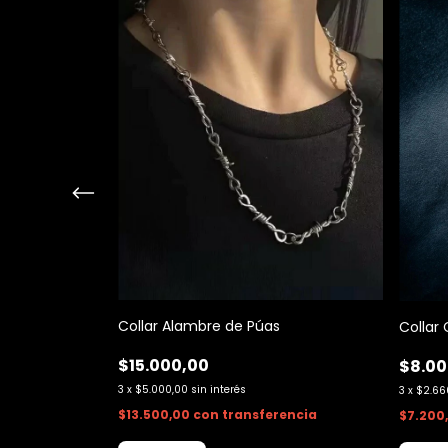
Collar Alambre de Púas
Collar 
$15.000,00
$8.00
3
x
$5.000,00
sin interés
3
x
$2.66
$13.500,00
con
transferencia
encia
$7.200
ierdas!