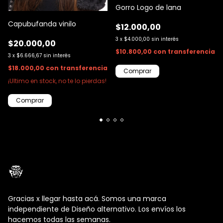
Gorro Logo de lana
Capubufanda vinilo
$12.000,00
3
x
$4.000,00
sin interés
$20.000,00
$10.800,00
con
transferencia
3
x
$6.666,67
sin interés
$18.000,00
con
transferencia
¡Ultimo en stock, no te lo pierdas!
Gracias x llegar hasta acá. Somos una marca
independiente de Diseño alternativo. Los envíos los
hacemos todas las semanas.