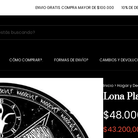
ENVIO GRATIS COMPRA MAYOR DE $100.000
10% DE DESCUENTO 
CÓMO COMPRAR?.
FORMAS DE ENVÍO?
CAMBIOS Y DEVOLUC
Inicio
>
Hogar y D
Lona P
$48.00
$43.200,