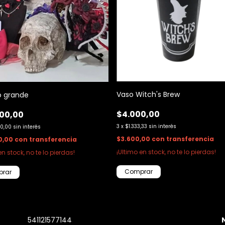
Vaso Witch's Brew
 grande
$4.000,00
00,00
3
x
$1.333,33
sin interés
00,00
sin interés
$3.600,00
con
transferencia
0,00
con
transferencia
¡Ultimo en stock, no te lo pierdas!
en stock, no te lo pierdas!
541121577144