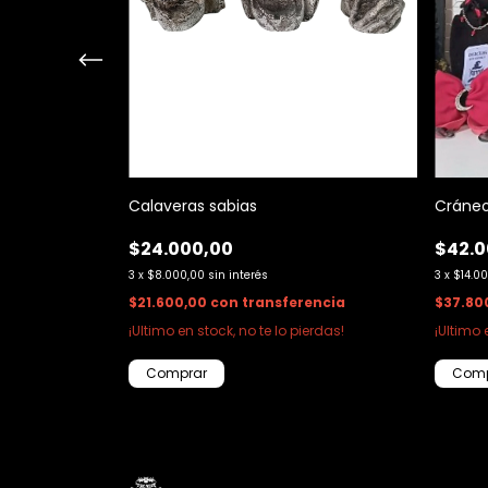
Calaveras sabias
Cráneo
$24.000,00
$42.0
3
x
$8.000,00
sin interés
3
x
$14.0
rencia
$21.600,00
con
transferencia
$37.80
ierdas!
¡Ultimo en stock, no te lo pierdas!
¡Ultimo 