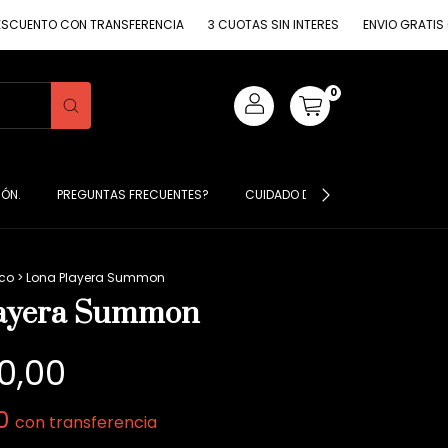
CON TRANSFERENCIA
3 CUOTAS SIN INTERES
ENVIO GRATIS COMPRA M
0
IÓN.
PREGUNTAS FRECUENTES?
CUIDADO DE MIS PRENDAS ?
S
eco
>
Lona Playera Summon
layera Summon
0,00
00
con
transferencia