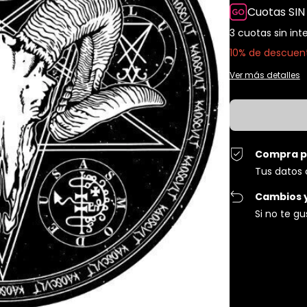
Cuotas SIN
3
cuotas sin int
10% de descuen
Ver más detalles
Compra p
Tus datos 
Cambios 
Si no te g