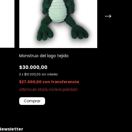
Monstruo del lago tejido
Cursed Baby
$30.000,00
$15.000,00
3
x
$10.000,00
sin interés
3
x
$5.000,00
sin i
$27.000,00
con
transferencia
$13.500,00
con
¡Ultimo en stock, no te lo pierdas!
¡Ultimo en stock, 
Newsletter