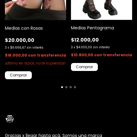
Medias Pentagrama
Medias con Rosas
$12.000,00
$20.000,00
3
x
$4.000,00
sin interés
3
x
$6.666,67
sin interés
$10.800,00
con
transferencia
$18.000,00
con
transferencia
¡Ultimo en stock, no te lo pierdas!
Gracias x llegar hasta acá. Somos una marca