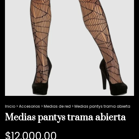
Inicio
>
Accesorios
>
Medias de red
>
Medias pantys trama abierta
Medias pantys trama abierta
$12.000,00