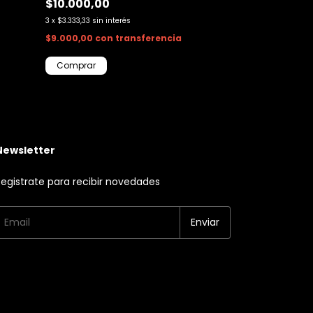
$10.000,00
$30.000,00
3
x
$3.333,33
sin interés
3
x
$10.000,00
sin i
$9.000,00
con
transferencia
$27.000,00
co
¡Ultimo en stock, 
Newsletter
egistrate para recibir novedades