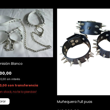
misión Blanco
00,00
00,00
sin interés
0,00
con
transferencia
en stock, no te lo pierdas!
Muñequera Full puas