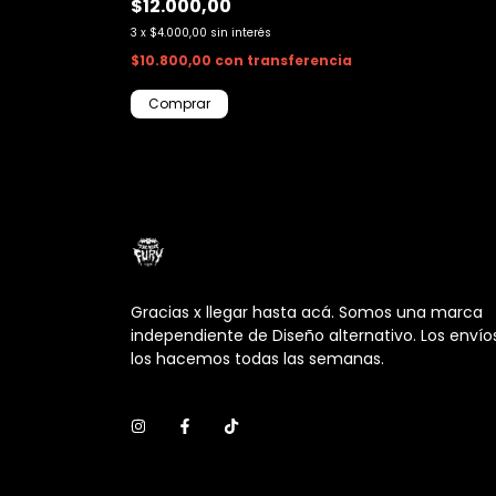
$12.000,00
3
x
$4.000,00
sin interés
encia
$10.800,00
con
transferencia
Gracias x llegar hasta acá. Somos una marca
independiente de Diseño alternativo. Los envío
los hacemos todas las semanas.