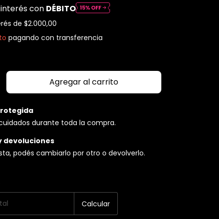
 interés con
DÉBITO
erés de
$2.000,00
to
pagando con transferencia
rotegida
cuidados durante toda la compra.
y devoluciones
usta, podés cambiarlo por otro o devolverlo.
P:
Cambiar CP
o
Calcular