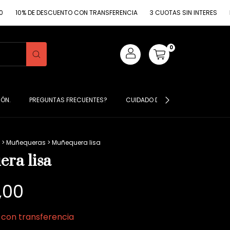
% DE DESCUENTO CON TRANSFERENCIA
3 CUOTAS SIN INTERES
ENVIO G
0
IÓN.
PREGUNTAS FRECUENTES?
CUIDADO DE MIS PRENDAS ?
S
>
Muñequeras
>
Muñequera lisa
ra lisa
,00
0
con
transferencia