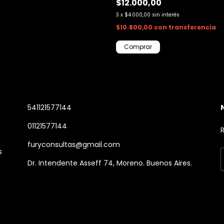
$12.000,00
3
x
$4.000,00
sin interés
$10.800,00
con
transferencia
541121577144
01121577144
R
furyconsultas@gmail.com
s
Dr. Intendente Asseff 74, Moreno. Buenos Aires.