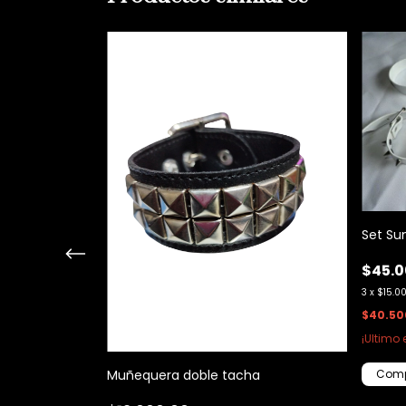
Set Su
$45.0
3
x
$15.0
$40.50
¡Ultimo 
iple
Muñequera doble tacha