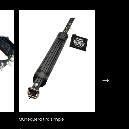
Muñequera tira simple
Muñequera Tr