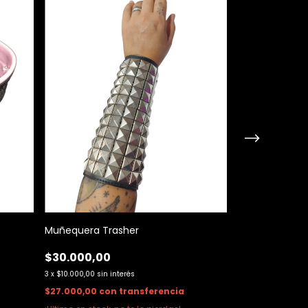
Muñequera Trasher
Muñequera tir
$30.000,00
$10.000,00
3
x
$10.000,00
sin interés
3
x
$3.333,33
sin int
$27.000,00
con
transferencia
$9.000,00
con