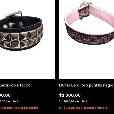
era doble tacha
Muñequera rosa puntilla negra
00,00
$2.000,00
0,00
sin interés
3
x
$666,67
sin interés
0,00
con
transferencia
$1.800,00
con
transferencia