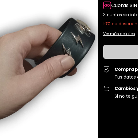
Cuotas SIN
3
cuotas sin int
10% de descuen
Ver más detalles
Compra p
Tus datos 
Cambios 
Si no te g