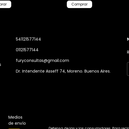
541121577144
01121577144
R
furyconsultas@gmail.com
s
Dr. Intendente Asseff 74, Moreno. Buenos Aires.
Medios
de envío
Defensa de las y los consumidores. Para rec