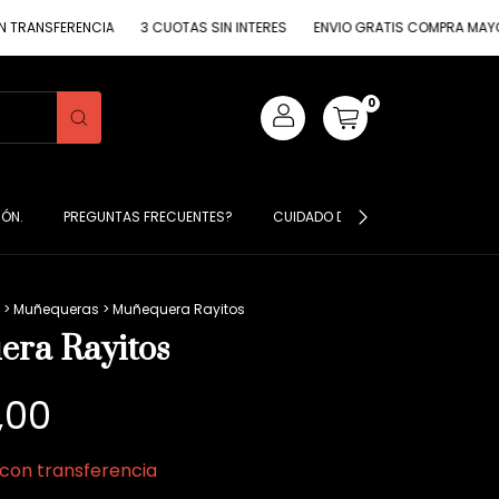
ANSFERENCIA
3 CUOTAS SIN INTERES
ENVIO GRATIS COMPRA MAYOR DE
0
IÓN.
PREGUNTAS FRECUENTES?
CUIDADO DE MIS PRENDAS ?
S
>
Muñequeras
>
Muñequera Rayitos
ra Rayitos
,00
con
transferencia