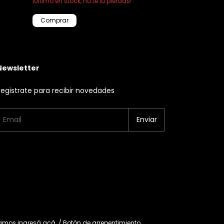
¡Ultimo en stock, no te lo pierdas!
Newsletter
egistrate para recibir novedades
lamos
ingresá acá.
/
Botón de arrepentimiento