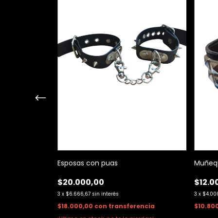
rencia
ierdas!
Esposas con puas
Muñequ
$20.000,00
$12.0
3
x
$6.666,67
sin interés
3
x
$4.00
$18.000,00
con
transferencia
$10.80