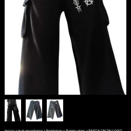
Inicio
>
Indumentaria
>
Pantalon y Bermudas
>
PANTALON DH LOGO