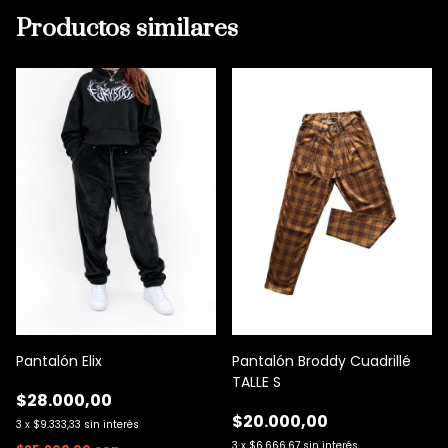
Productos similares
Pantalón Elix
Pantalón Broddy Cuadrillé
TALLE S
$28.000,00
$20.000,00
3
x
$9.333,33
sin interés
3
x
$6.666,67
sin interés