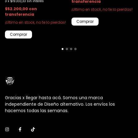
transferencia
3
x
$19.333,33
sin interés
$52.200,00
con
¡Ultimo en stock, no te lo pierdas!
transferencia
Comprar
¡Ultimo en stock, no te lo pierdas!
Comprar
Gracias x llegar hasta acá. Somos una marca
independiente de Diseño alternativo. Los envíos los
hacemos todas las semanas.