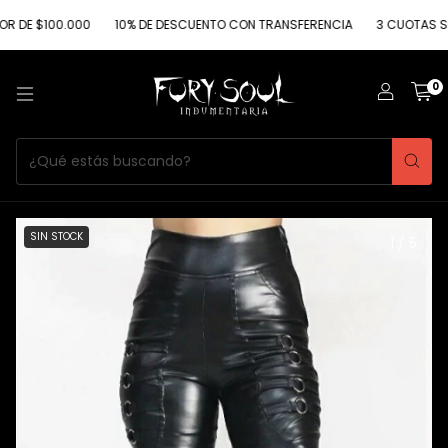
$100.000
10% DE DESCUENTO CON TRANSFERENCIA
3 CUOTAS SIN INT
0
SIN STOCK
1
/
5