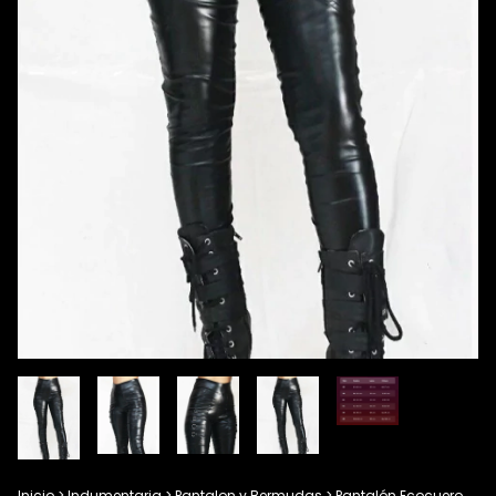
Inicio
>
Indumentaria
>
Pantalon y Bermudas
>
Pantalón Ecocuero