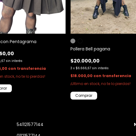
a con Pentagrama
Pollera Bell pagana
50,00
$20.000,00
6,67
sin interés
5,00
con
transferencia
3
x
$6.666,67
sin interés
$18.000,00
con
transferencia
en stock, no te lo pierdas!
¡Ultimo en stock, no te lo pierdas!
rar
Comprar
541121577144
01121577144