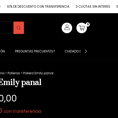
E DESCUENTO CON TRANSFERENCIA
3 CUOTAS SIN INTERES
ENVIO GRA
0
IÓN.
PREGUNTAS FRECUENTES?
CUIDADO DE MIS PRENDAS ?
S
ria
>
Polleras
>
Pollera Emily panal
 Emily panal
0,00
00
con
transferencia