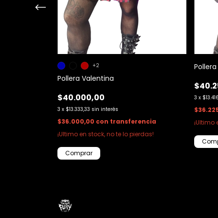
rencia
+2
Poller
Pollera Valentina
$40.2
$40.000,00
3
x
$13.41
3
x
$13.333,33
sin interés
$36.22
$36.000,00
con
transferencia
¡Ultimo 
¡Ultimo en stock, no te lo pierdas!
Comp
Comprar