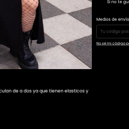
Si no te g
Entregas para el C
Medios de enví
No sé mi código p
laculan de a dos ya que tienen elasticos y