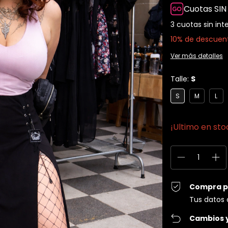
Cuotas SIN
3
cuotas sin int
10% de descuen
Ver más detalles
Talle:
S
S
M
L
¡Ultimo en stoc
Compra p
Tus datos 
Cambios 