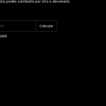
usta, podés cambiarlo por otro o devolverlo.
P:
Cambiar CP
o
Calcular
ostal