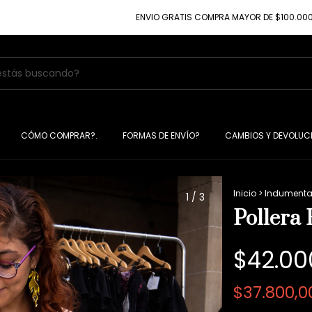
ENVIO GRATIS COMPRA MAYOR DE $100.000
10% D
CÓMO COMPRAR?.
FORMAS DE ENVÍO?
CAMBIOS Y DEVOLUC
Inicio
>
Indumenta
1
/
3
Pollera
$42.00
$37.800,