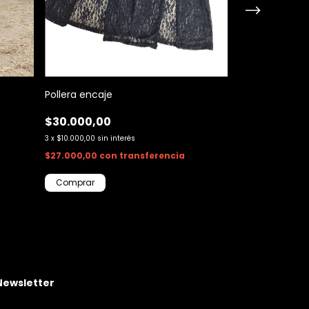
Pollera encaje
Pollera Emily G
$30.000,00
$18.000,00
3
x
$10.000,00
sin interés
3
x
$6.000,00
sin i
$27.000,00
con
transferencia
$16.200,00
con
¡Ultimo en stock, 
Comprar
Comprar
Newsletter