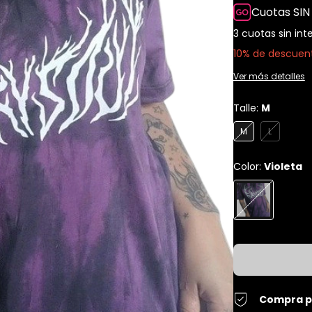
Cuotas SIN
3
cuotas sin int
10% de descuen
Ver más detalles
Talle:
M
M
L
Color:
Violeta
Compra p