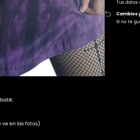
Tus datos 
Cambios 
Si no te g
batik.
e ve en las fotos)