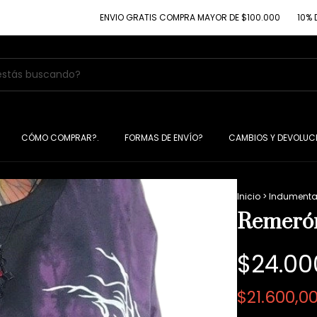
ENVIO GRATIS COMPRA MAYOR DE $100.000
10% DE DESCU
CÓMO COMPRAR?.
FORMAS DE ENVÍO?
CAMBIOS Y DEVOLUC
Inicio
>
Indumenta
Remerón
$24.00
$21.600,0