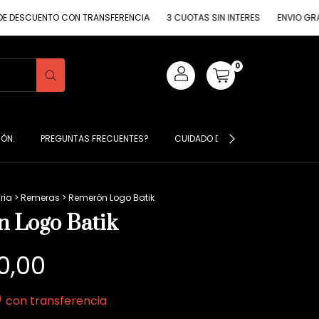
ENTO CON TRANSFERENCIA
3 CUOTAS SIN INTERES
ENVIO GRATIS COMP
0
IÓN.
PREGUNTAS FRECUENTES?
CUIDADO DE MIS PRENDAS ?
S
ria
>
Remeras
>
Remerón Logo Batik
 Logo Batik
0,00
0
con
transferencia