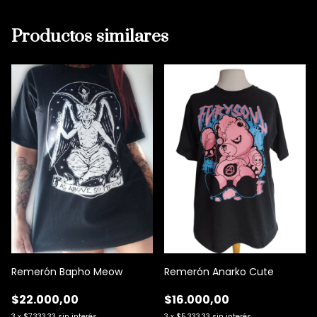
Productos similares
Remerón Bapho Meow
Remerón Anarko Cute
$22.000,00
$16.000,00
3
x
$7.333,33
sin interés
3
x
$5.333,33
sin interés