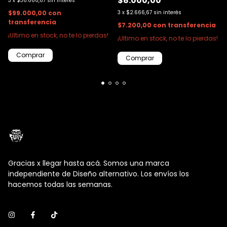
$8.000,00
3
x
$36.666,67
sin interés
$99.000,00
con
3
x
$2.666,67
sin interés
transferencia
$7.200,00
con
transferencia
¡Ultimo en stock, no te lo pierdas!
¡Ultimo en stock, no te lo pierdas!
Comprar
Comprar
Gracias x llegar hasta acá. Somos una marca
independiente de Diseño alternativo. Los envíos los
hacemos todas las semanas.