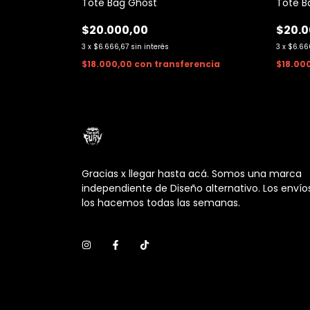
Tote Bag Ghost
Tote B
$20.000,00
$20.0
3
x
$6.666,67
sin interés
3
x
$6.66
$18.000,00
con
transferencia
$18.00
Gracias x llegar hasta acá. Somos una marca
independiente de Diseño alternativo. Los envío
los hacemos todas las semanas.