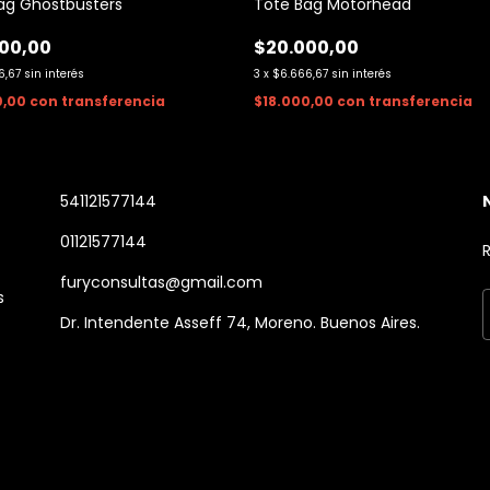
ag Ghostbusters
Tote Bag Motorhead
00,00
$20.000,00
6,67
sin interés
3
x
$6.666,67
sin interés
0,00
con
transferencia
$18.000,00
con
transferencia
541121577144
01121577144
R
furyconsultas@gmail.com
s
Dr. Intendente Asseff 74, Moreno. Buenos Aires.