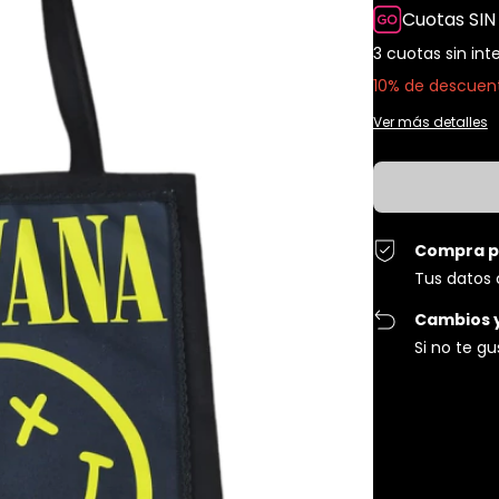
Cuotas SIN
3
cuotas sin int
10% de descuen
Ver más detalles
Compra p
Tus datos 
Cambios 
Si no te g