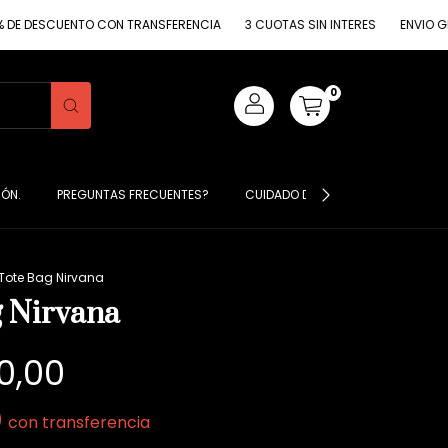
DESCUENTO CON TRANSFERENCIA
3 CUOTAS SIN INTERES
ENVIO GRATI
0
IÓN.
PREGUNTAS FRECUENTES?
CUIDADO DE MIS PRENDAS ?
S
Tote Bag Nirvana
g Nirvana
0,00
0
con
transferencia