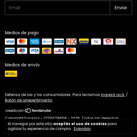
Medios de pago
Medios de envío
Defensa de las y los consumidores. Para reclamos
ingresá acá.
/
Botón de arrepentimiento
Copyright furysoul - 27311479658 - 2026. Todos los derechos
reservados.
Al navegar por este sitio
aceptás el uso de cookies
para
agilizar tu experiencia de compra.
Entendido