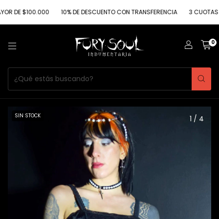
 $100.000
10% DE DESCUENTO CON TRANSFERENCIA
3 CUOTAS SIN IN
0
SIN STOCK
1
/
4