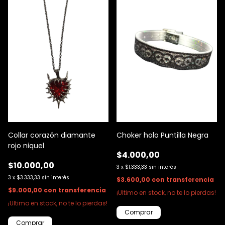
Collar corazón diamante
Choker holo Puntilla Negra
rojo niquel
$4.000,00
$10.000,00
3
x
$1.333,33
sin interés
3
x
$3.333,33
sin interés
$3.600,00
con
transferencia
$9.000,00
con
transferencia
¡Ultimo en stock, no te lo pierdas!
¡Ultimo en stock, no te lo pierdas!