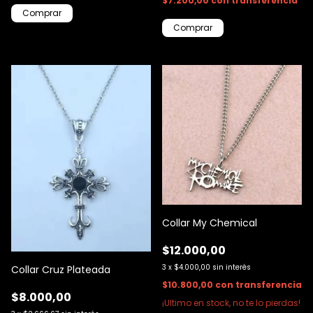
$7.200,00
con
transferencia
Collar My Chemical
$12.000,00
3
x
$4.000,00
sin interés
Collar Cruz Plateada
$10.800,00
con
transferencia
$8.000,00
¡Ultimo en stock, no te lo pierdas!