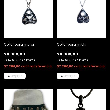
Collar ouija murci
Collar ouija michi
$8.000,00
$8.000,00
3
x
$2.666,67
sin interés
3
x
$2.666,67
sin interés
$7.200,00
con
transferencia
$7.200,00
con
transferencia