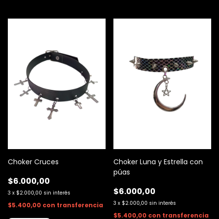
Choker Cruces
Choker Luna y Estrella con
púas
$6.000,00
$6.000,00
3
x
$2.000,00
sin interés
3
x
$2.000,00
sin interés
$5.400,00
con
transferencia
$5.400,00
con
transferencia