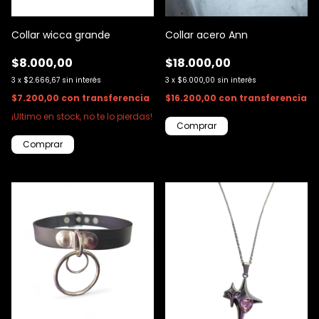
Collar wicca grande
Collar acero Ann
$8.000,00
$18.000,00
3
x
$2.666,67
sin interés
3
x
$6.000,00
sin interés
$7.200,00
con
transferencia
$16.200,00
con
transferencia
¡Ultimo en stock, no te lo pierdas!