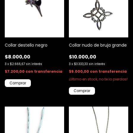
Collar destello negro
Collar nudo de bruja grande
$8.000,00
$10.000,00
3
x
$2.666,67
sin interés
3
x
$3.333,33
sin interés
$7.200,00
con
transferencia
$9.000,00
con
transferencia
¡Ultimo en stock, no te lo pierdas!