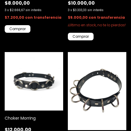
$8.000,00
$10.000,00
3
x
$2.666,67
sin interés
3
x
$3.333,33
sin interés
$7.200,00
con
transferencia
$9.000,00
con
transferencia
¡Ultimo en stock, no te lo pierdas!
Choker Morring
$12.000,00