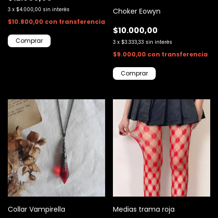
3
x
$4.000,00
sin interés
Choker Eowyn
$10.800,00
con
transferencia
$10.000,00
3
x
$3.333,33
sin interés
$9.000,00
con
transferencia
Collar Vampirella
Medias trama roja