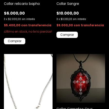
Collar relicario bapho
Collar Sangre
$6.000,00
$10.000,00
3
x
$2.000,00
sin interés
3
x
$3.333,33
sin interés
$5.400,00
con
transferencia
$9.000,00
con
transferencia
¡Ultimo en stock, no te lo pierdas!