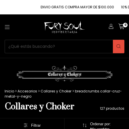
ENVIO GRATIS COMPRA MAYOR DE $100.000
10% DE DESCU
0
Inicio
>
Accesorios
>
Collares y Choker
>
breadcrumbs.collar-cruz-
metal-y-negro
Collares y Choker
127 productos
Ordenar por:
Filtrar
Más vendidos