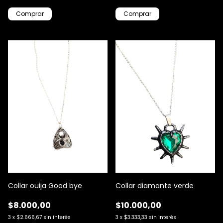
Collar ouija Good bye
Collar diamante verde
$8.000,00
$10.000,00
3
x
$2.666,67
sin interés
3
x
$3.333,33
sin interés