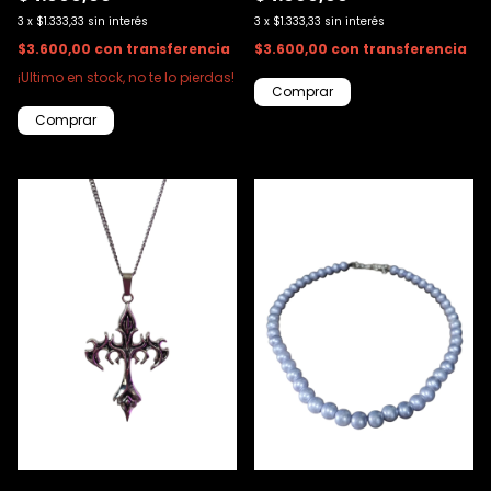
3
x
$1.333,33
sin interés
3
x
$1.333,33
sin interés
$3.600,00
con
transferencia
$3.600,00
con
transferencia
¡Ultimo en stock, no te lo pierdas!