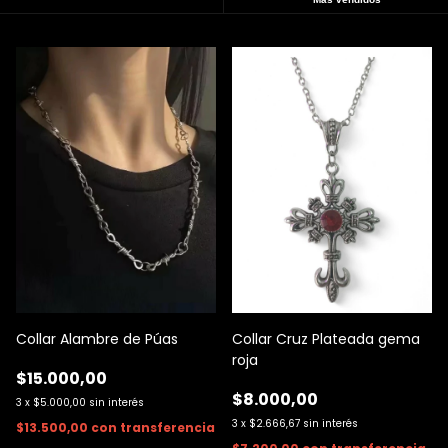
Collar Alambre de Púas
Collar Cruz Plateada gema
roja
$15.000,00
$8.000,00
3
x
$5.000,00
sin interés
3
x
$2.666,67
sin interés
$13.500,00
con
transferencia