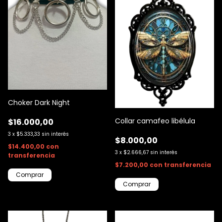
Choker Dark Night
Collar camafeo libélula
$16.000,00
3
x
$5.333,33
sin interés
$8.000,00
$14.400,00
con
3
x
$2.666,67
sin interés
transferencia
$7.200,00
con
transferencia