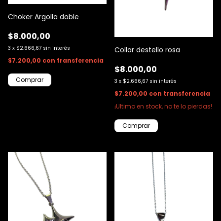
Choker Argolla doble
$8.000,00
3
x
$2.666,67
sin interés
Collar destello rosa
$7.200,00
con
transferencia
$8.000,00
3
x
$2.666,67
sin interés
$7.200,00
con
transferencia
¡Ultimo en stock, no te lo pierdas!