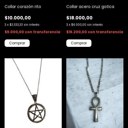
Collar corazón rito
Collar acero cruz gotica
$10.000,00
$18.000,00
3
x
$3.333,33
sin interés
3
x
$6.000,00
sin interés
$9.000,00
con
transferencia
$16.200,00
con
transferencia