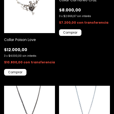
Collar Camafeo Cruz
$8.000,00
3
x
$2.666,67
sin interés
$7.200,00
con
transferencia
Collar Poison Love
$12.000,00
3
x
$4.000,00
sin interés
$10.800,00
con
transferencia