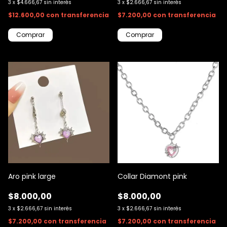
3
x
$4.666,67
sin interés
3
x
$2.666,67
sin interés
$12.600,00
con
transferencia
$7.200,00
con
transferencia
Aro pink large
Collar Diamont pink
$8.000,00
$8.000,00
3
x
$2.666,67
sin interés
3
x
$2.666,67
sin interés
$7.200,00
con
transferencia
$7.200,00
con
transferencia