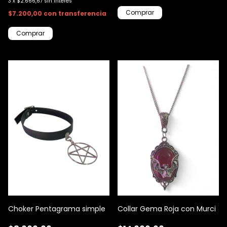
3
x
$2.666,67
sin interés
$7.200,00
con
transferencia
Choker Pentagrama simple
Collar Gema Roja con Murci