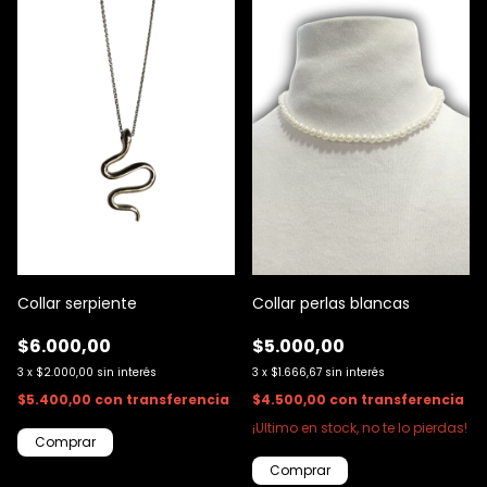
Collar serpiente
Collar perlas blancas
$6.000,00
$5.000,00
3
x
$2.000,00
sin interés
3
x
$1.666,67
sin interés
$5.400,00
con
transferencia
$4.500,00
con
transferencia
¡Ultimo en stock, no te lo pierdas!