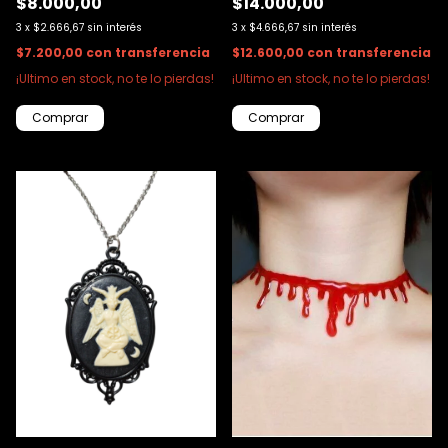
$8.000,00
$14.000,00
3
x
$2.666,67
sin interés
3
x
$4.666,67
sin interés
$7.200,00
con
transferencia
$12.600,00
con
transferencia
¡Ultimo en stock, no te lo pierdas!
¡Ultimo en stock, no te lo pierdas!