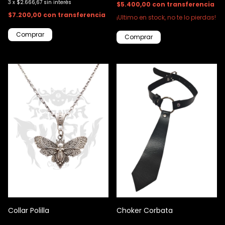
3
x
$2.666,67
sin interés
$5.400,00
con
transferencia
$7.200,00
con
transferencia
¡Ultimo en stock, no te lo pierdas!
Collar Polilla
Choker Corbata