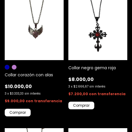
Collar negro gema roja
Collar corazón con alas
$8.000,00
$10.000,00
3
x
$2.666,67
sin interés
3
x
$3.333,33
sin interés
$7.200,00
con
transferencia
$9.000,00
con
transferencia
Comprar