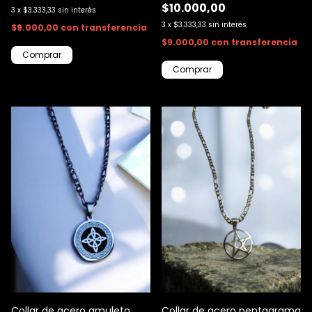
$10.000,00
3
x
$3.333,33
sin interés
3
x
$3.333,33
sin interés
$9.000,00
con
transferencia
$9.000,00
con
transferencia
Collar de acero amuleto
Collar de acero pentagrama