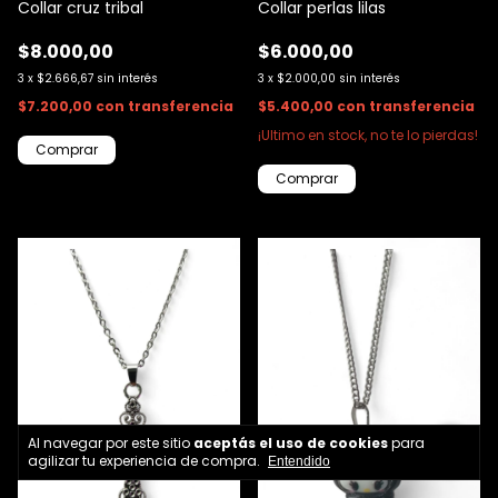
Collar cruz tribal
Collar perlas lilas
$8.000,00
$6.000,00
3
x
$2.666,67
sin interés
3
x
$2.000,00
sin interés
$7.200,00
con
transferencia
$5.400,00
con
transferencia
¡Ultimo en stock, no te lo pierdas!
Al navegar por este sitio
aceptás el uso de cookies
para
agilizar tu experiencia de compra.
Entendido