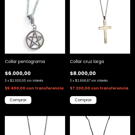
Collar pentagrama
Collar cruz larga
$6.000,00
$8.000,00
3
x
$2.000,00
sin interés
3
x
$2.666,67
sin interés
$5.400,00
con
transferencia
$7.200,00
con
transferencia