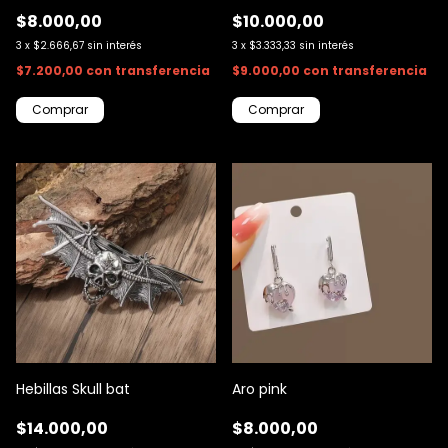
$8.000,00
$10.000,00
3
x
$2.666,67
sin interés
3
x
$3.333,33
sin interés
$7.200,00
con
transferencia
$9.000,00
con
transferencia
Hebillas Skull bat
Aro pink
$14.000,00
$8.000,00