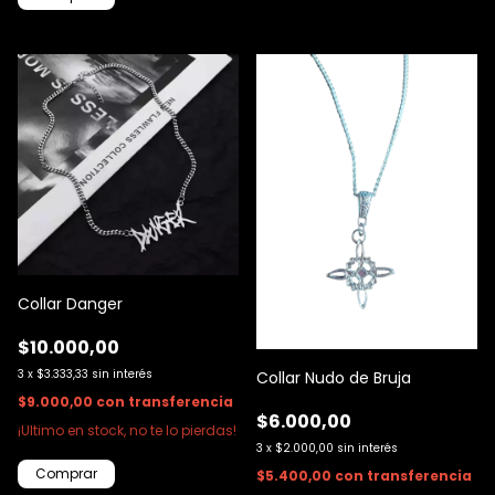
Collar Danger
$10.000,00
3
x
$3.333,33
sin interés
Collar Nudo de Bruja
$9.000,00
con
transferencia
$6.000,00
¡Ultimo en stock, no te lo pierdas!
3
x
$2.000,00
sin interés
$5.400,00
con
transferencia