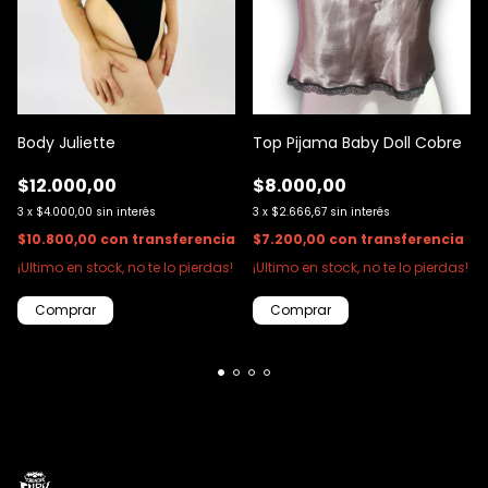
Body Juliette
Top Pijama Baby Doll Cobre
$12.000,00
$8.000,00
3
x
$4.000,00
sin interés
3
x
$2.666,67
sin interés
$10.800,00
con
transferencia
$7.200,00
con
transferencia
¡Ultimo en stock, no te lo pierdas!
¡Ultimo en stock, no te lo pierdas!
Comprar