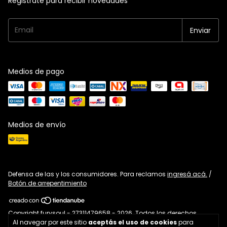
Registrate para recibir novedades
Medios de pago
Medios de envío
Defensa de las y los consumidores. Para reclamos
ingresá acá.
/
Botón de arrepentimiento
Copyright furysoul - 27311479658 - 2026. Todos los derechos
Al navegar por este sitio
aceptás el uso de cookies
para
reservados.