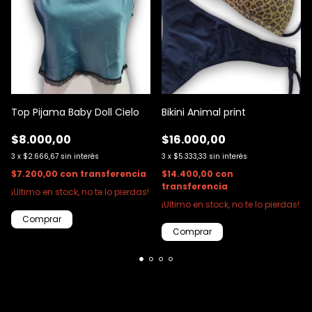
Bikini Animal print
Top Pijama Baby Doll Cielo
$16.000,00
$8.000,00
3
x
$5.333,33
sin interés
3
x
$2.666,67
sin interés
$14.400,00
con
$7.200,00
con
transferencia
transferencia
¡Ultimo en stock, no te lo pierdas!
¡Ultimo en stock, no te lo pierdas!
Comprar