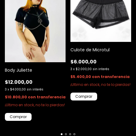
Culote de Microtul
$6.000,00
3
x
$2.000,00
sin interés
Body Juliette
$5.400,00
con
transferencia
$12.000,00
¡Ultimo en stock, no te lo pierdas!
3
x
$4.000,00
sin interés
Comprar
$10.800,00
con
transferencia
¡Ultimo en stock, no te lo pierdas!
Comprar