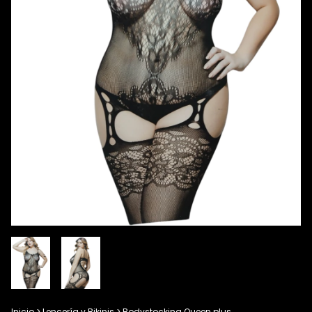
Inicio
>
Lencería y Bikinis
>
Bodystocking Queen plus