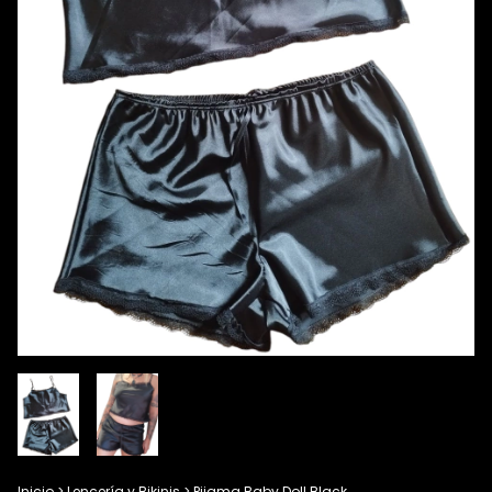
Inicio
>
Lencería y Bikinis
>
Pijama Baby Doll Black