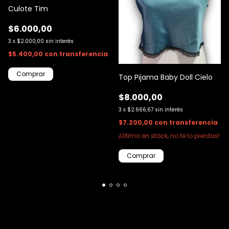
Culote Tim
$6.000,00
3
x
$2.000,00
sin interés
$5.400,00
con
transferencia
Comprar
Top Pijama Baby Doll Cielo
$8.000,00
3
x
$2.666,67
sin interés
$7.200,00
con
transferencia
¡Ultimo en stock, no te lo pierdas!
Comprar