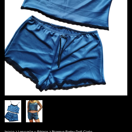
Inicio
>
Lencería y Bikinis
>
Pijama Baby Doll Cielo