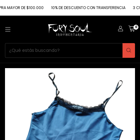
A MAYOR DE $100.000
10% DE DESCUENTO CON TRANSFERENCIA
3 CUO
0
1
/
2