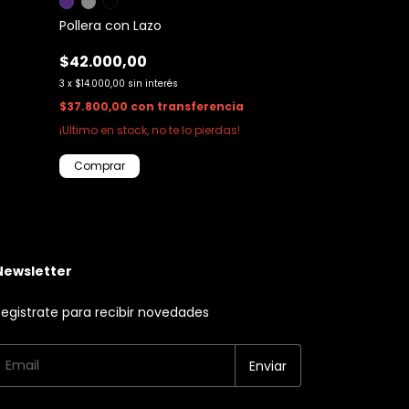
Pollera zebra
Pollera con Lazo
$20.000,00
$42.000,00
3
x
$6.666,67
sin in
3
x
$14.000,00
sin interés
$18.000,00
con
$37.800,00
con
transferencia
¡Ultimo en stock, 
¡Ultimo en stock, no te lo pierdas!
Comprar
Comprar
Newsletter
egistrate para recibir novedades