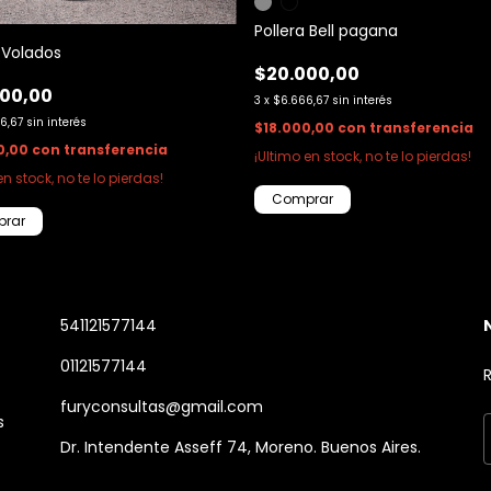
Pollera Bell pagana
 Volados
$20.000,00
00,00
3
x
$6.666,67
sin interés
6,67
sin interés
$18.000,00
con
transferencia
0,00
con
transferencia
¡Ultimo en stock, no te lo pierdas!
en stock, no te lo pierdas!
Comprar
rar
541121577144
01121577144
R
furyconsultas@gmail.com
s
Dr. Intendente Asseff 74, Moreno. Buenos Aires.