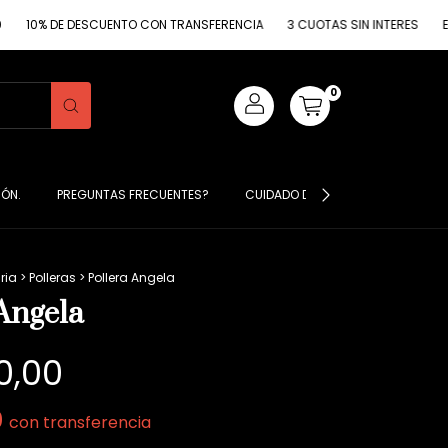
DE DESCUENTO CON TRANSFERENCIA
3 CUOTAS SIN INTERES
ENVIO GRA
0
IÓN.
PREGUNTAS FRECUENTES?
CUIDADO DE MIS PRENDAS ?
S
ria
>
Polleras
>
Pollera Angela
Angela
0,00
0
con
transferencia