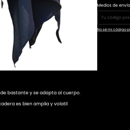
Entregas para el C
Medios de enví
No sé mi código p
sede bastante y se adapta al cuerpo.
cadera es bien amplia y volatil