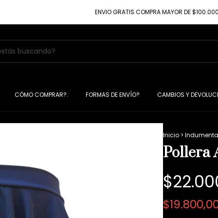
ENVIO GRATIS COMPRA MAYOR DE $100.000
10% 
CÓMO COMPRAR?.
FORMAS DE ENVÍO?
CAMBIOS Y DEVOLUC
Inicio
>
Indumenta
Pollera 
$22.00
$19.800,0