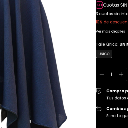
Cuotas SIN
3
cuotas sin int
10% de descuen
Ver más detalles
Talle único:
UNI
UNICO
Compra p
Tus datos 
Cambios 
Si no te g