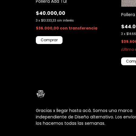
Pollera Ada Tul
$40.000,00
Pollera
3
x
$13.333,33
sin interés
$44.0
encia
$36.000,00
con
transferencia
3
x
$14.66
ierdas!
Comprar
$39.60
¡Ultimo 
Comp
Gracias x llegar hasta acá. Somos una marca
independiente de Diseño alternativo. Los envío
los hacemos todas las semanas.