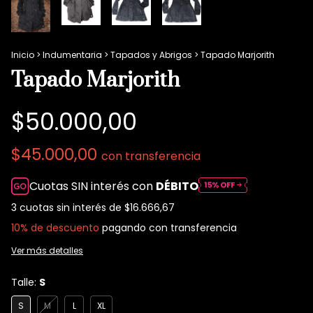
Inicio
>
Indumentaria
>
Tapados y Abrigos
>
Tapado Marjorith
Tapado Marjorith
$50.000,00
$45.000,00
con
transferencia
Cuotas SIN interés con
DÉBITO
3
cuotas sin interés de
$16.666,67
10% de descuento
pagando con transferencia
Ver más detalles
Talle:
S
S
M
L
XL