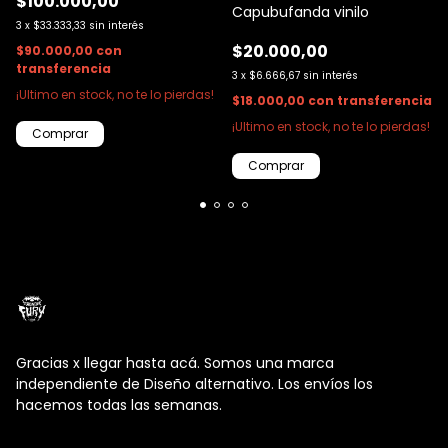
$100.000,00
Capubufanda vinilo
3
x
$33.333,33
sin interés
$20.000,00
$90.000,00
con
transferencia
3
x
$6.666,67
sin interés
¡Ultimo en stock, no te lo pierdas!
$18.000,00
con
transferencia
¡Ultimo en stock, no te lo pierdas!
Comprar
Gracias x llegar hasta acá. Somos una marca
independiente de Diseño alternativo. Los envíos los
hacemos todas las semanas.