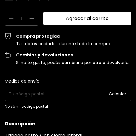
Compra protegida
Tus datos cuidados durante toda la compra.
Cambios y devoluciones
Si no te gusta, podés cambiarlo por otro o devolverlo.
Entregas para el CP:
Cambiar CP
Medios de envío
Calcular
No sé mi código postal
Descripción
Tapado corto. Con cierre lateral.